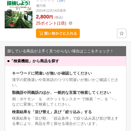
（1件）
瀬川強
2021年12月14日発売
2,800
円
(税込)
25
ポイント
1倍
探している商品が上手く見つからない場合はここをチェック！
■
「検索機能」から商品を探す
キーワードに間違いが無いか確認してください
漢字の変換違いや英単語のつづり間違いが無いかご確認くださ
い。
類義語や同義語のほか、一般的な言葉で検索してください
例：ポケモン を ポケットモンスター で検索「ー」を「−」
などに変換して検索してください。
検索結果を「並び替え」及び「絞り込み」する
検索結果を「並び順」「絞込条件」で絞り込み及び並び替えす
る事により、商品を早く探せる場合がございます。