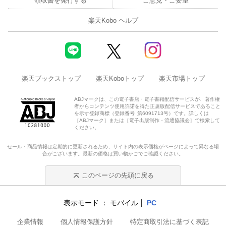
領収書を発行する
ご意見・ご要望
楽天Kobo ヘルプ
楽天ブックストップ
楽天Koboトップ
楽天市場トップ
ABJマークは、この電子書店・電子書籍配信サービスが、著作権
者からコンテンツ使用許諾を得た正規版配信サービスであること
を示す登録商標（登録番号 第6091713号）です。詳しくは
［ABJマーク］または［電子出版制作・流通協議会］で検索して
ください。
セール・商品情報は定期的に更新されるため、サイト内の表示価格がページによって異なる場
合がございます。最新の価格は買い物かごでご確認ください。
このページの先頭に戻る
表示モード
モバイル
PC
企業情報
個人情報保護方針
特定商取引法に基づく表記