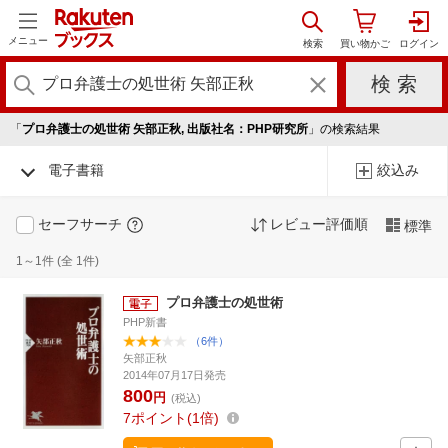
メニュー
「
プロ弁護士の処世術 矢部正秋, 出版社名：PHP研究所
」の検索結果
電子書籍
絞込み
セーフサーチ
レビュー評価順
標準
1～1件 (全 1件)
プロ弁護士の処世術
PHP新書
（6件）
矢部正秋
2014年07月17日発売
800
円
(税込)
7
ポイント
1倍