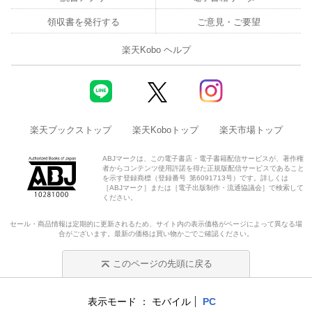
領収書を発行する
ご意見・ご要望
楽天Kobo ヘルプ
楽天ブックストップ
楽天Koboトップ
楽天市場トップ
ABJマークは、この電子書店・電子書籍配信サービスが、著作権
者からコンテンツ使用許諾を得た正規版配信サービスであること
を示す登録商標（登録番号 第6091713号）です。詳しくは
［ABJマーク］または［電子出版制作・流通協議会］で検索して
ください。
セール・商品情報は定期的に更新されるため、サイト内の表示価格がページによって異なる場
合がございます。最新の価格は買い物かごでご確認ください。
このページの先頭に戻る
表示モード
モバイル
PC