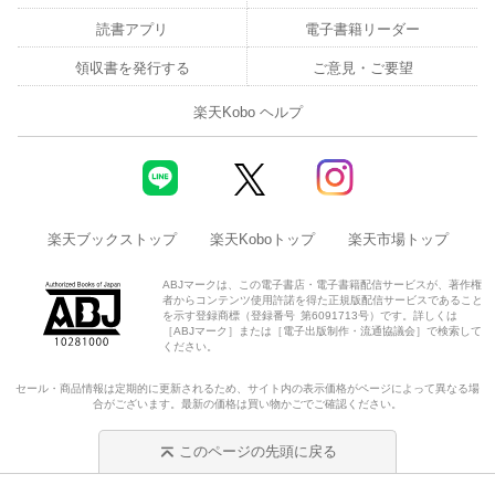
読書アプリ
電子書籍リーダー
領収書を発行する
ご意見・ご要望
楽天Kobo ヘルプ
楽天ブックストップ
楽天Koboトップ
楽天市場トップ
ABJマークは、この電子書店・電子書籍配信サービスが、著作権
者からコンテンツ使用許諾を得た正規版配信サービスであること
を示す登録商標（登録番号 第6091713号）です。詳しくは
［ABJマーク］または［電子出版制作・流通協議会］で検索して
ください。
セール・商品情報は定期的に更新されるため、サイト内の表示価格がページによって異なる場
合がございます。最新の価格は買い物かごでご確認ください。
このページの先頭に戻る