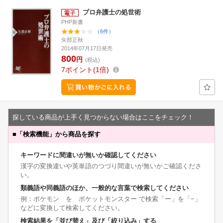
プロ弁護士の処世術
PHP新書
（6件）
矢部正秋
2014年07月17日発売
800
円
(税込)
7
ポイント
1倍
探している商品が上手く見つからない場合はここをチェック！
■
「検索機能」から商品を探す
キーワードに間違いが無いか確認してください
漢字の変換違いや英単語のつづり間違いが無いかご確認くださ
い。
類義語や同義語のほか、一般的な言葉で検索してください
例：ポケモン を ポケットモンスター で検索「ー」を「−」
などに変換して検索してください。
検索結果を「並び替え」及び「絞り込み」する