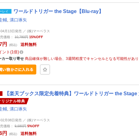
ワールドトリガー the Stage【Blu-ray】
ーレイ
圭輔
,
溝口琢矢
年04月13日発売 ／ (株)マーベラス
売価格：
10,780円
15%OFF
37円
送料無料
(税込)
イント
1倍
ーカー取り寄せ
商品確保が難しい場合、3週間程度でキャンセルとなる可能性があり
【楽天ブックス限定先着特典】ワールドトリガー the Stage
オリジナル特典
圭輔
,
溝口琢矢
年02月08日発売 ／ (株)マーベラス
売価格：
9,680円
5%OFF
96円
送料無料
(税込)