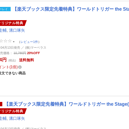
【楽天ブックス限定先着特典】ワールドトリガー the Stag
ーレイ
オリジナル特典
圭輔
,
溝口琢矢
-
（
レビュー1件
）
年04月13日発売 ／ (株)マーベラス
売価格：
10,780円
20%OFF
24円
送料無料
(税込)
イント
1倍
注文できない商品
【楽天ブックス限定先着特典】ワールドトリガー the Stage
オリジナル特典
圭輔
,
溝口琢矢
年04月13日発売 ／ (株)マーベラス