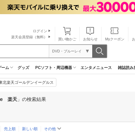
ログイン
楽天会員登録（無料）
買い物かご
お知らせ
Myクーポン
DVD・ブルーレイ
ゲーム
グッズ
PCソフト・周辺機器
エンタメニュース
雑誌読み
東北楽天ゴールデンイーグルス
ge 楽天
」の検索結果
売上順
新しい順
その他