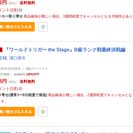
22円
送料無料
(税込)
イント
1倍
ーカー取り寄せ
商品確保が難しい場合、3週間程度でキャンセルとなる可能性があり
『ワールドトリガー the Stage』B級ランク戦最終決戦編
圭輔
,
溝口琢矢
年09月24日発売 ／ (株)マーベラス
売価格：
9,680円
18%OFF
65円
送料無料
(税込)
イント
1倍
り寄せ(通常3〜9日程度で発送)
商品確保が難しい場合、2週間程度でキャンセルとな
ます。