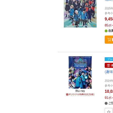
2025
参考小
9,4
85
ポ
在
ブル
(趣味
2024
参考小
10,
91
ポ
ご