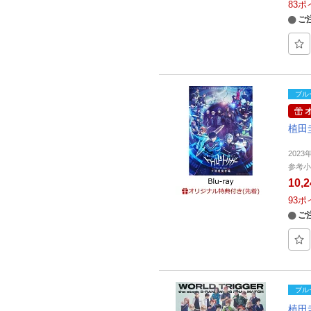
83
ポ
ご
ブル
植田
2023
参考小
10,
93
ポ
ご
ブル
植田