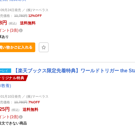
年09月24日発売 ／ (株)マーベラス
売価格：
10,780円
12%OFF
58円
送料無料
(税込)
イント
1倍
庫あり
【楽天ブックス限定先着特典】ワールドトリガー the Stag
ーレイ
オリジナル特典
/教養)
年01月10日発売 ／ (株)マーベラス
売価格：
10,780円
7%OFF
025円
送料無料
(税込)
イント
1倍
注文できない商品