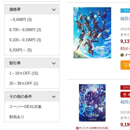
価格帯
ブル
植田
～8,699円 (3)
2022
8,700～9,099円 (3)
参考小
9,100～9,199円 (3)
9,1
83
ポ
9,200円～ (5)
メ
割引率
1～19％OFF (15)
20～39％OFF (1)
DVD
その他の条件
植田
スーパーDEAL対象
2023
動画あり
参考小
9,1