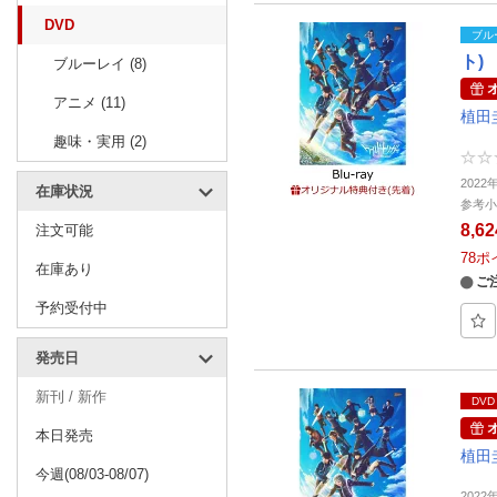
DVD
ブル
ト)
ブルーレイ (8)
アニメ (11)
植田
趣味・実用 (2)
2022
在庫状況
参考小
8,6
注文可能
78
ポ
在庫あり
ご
予約受付中
発売日
新刊 / 新作
DVD
本日発売
植田
今週(08/03-08/07)
2022