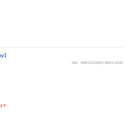
ay】
JAN：4988101224425 | BSZS-10240
ます。