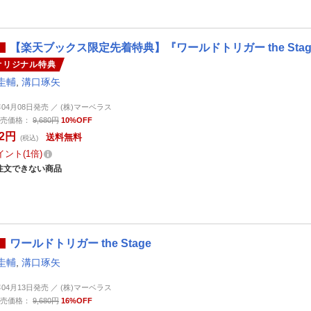
【楽天ブックス限定先着特典】『ワールドトリガー the Sta
オリジナル特典
圭輔
,
溝口琢矢
年04月08日発売 ／ (株)マーベラス
売価格：
9,680円
10%OFF
12円
送料無料
(税込)
イント
1倍
注文できない商品
ワールドトリガー the Stage
圭輔
,
溝口琢矢
年04月13日発売 ／ (株)マーベラス
売価格：
9,680円
16%OFF