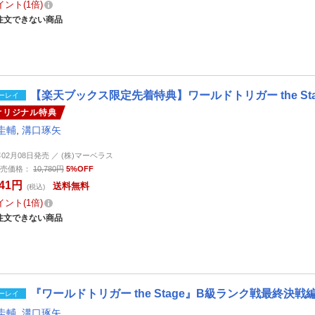
イント
1倍
注文できない商品
【楽天ブックス限定先着特典】ワールドトリガー the Stag
ーレイ
オリジナル特典
圭輔
,
溝口琢矢
年02月08日発売 ／ (株)マーベラス
売価格：
10,780円
5%OFF
241円
送料無料
(税込)
イント
1倍
注文できない商品
『ワールドトリガー the Stage』B級ランク戦最終決戦編【
ーレイ
圭輔
,
溝口琢矢