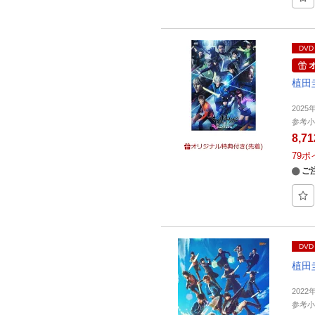
DVD
植田
2025
参考小
8,7
79
ポ
ご
DVD
植田
2022
参考小