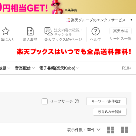
楽天グループのエンタメサービス
本/ゲーム/CD/DVD
注文内容の確認・
楽天市場
キャンセル
楽天ブックス
サービス一覧
お気に入り
購入履歴
楽天ブックスMyページ
ヘルプ
電子書籍
楽天Kobo
雑誌読み放題
楽天マガジン
放題
音楽配信
電子書籍(楽天Kobo)
R18+
音楽配信
楽天ミュージック
動画配信
楽天TV
セーフサーチ
動画配信ガイド
キーワード条件追加
Rakuten PLAY
絞り込み全解除
無料テレビ
Rチャンネル
表示件数：
30件
チケット