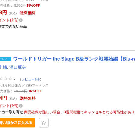
売価格：
9,680円
15%OFF
28円
送料無料
(税込)
イント
1倍
注文できない商品
ワールドトリガー the Stage B級ランク戦開始編【Blu-r
ーレイ
圭輔
,
溝口琢矢
-
（
レビュー1件
）
年01月10日発売 ／ (株)マーベラス
売価格：
10,780円
16%OFF
54円
送料無料
(税込)
イント
1倍
ーカー取り寄せ
商品確保が難しい場合、3週間程度でキャンセルとなる可能性があり