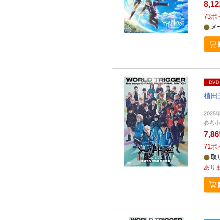
8,1
73
ポ
メ
DVD
植田
2025
参考小
7,8
71
ポ
取
あり