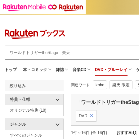
トップ
本・コミック
雑誌
音楽CD
DVD・ブルーレイ
kobo
楽天 限定
関連ワード
絞り込み
特典・仕様
「
ワールドトリガーtheSta
オリジナル特典 (10)
DVD
ジャンル
1件～16件 (全 16件)
おすすめ順
すべてのジャンル