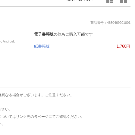
楽天チケット
エンタメニュース
推し楽
商品番号：4650469201001
電子書籍版
の他もご購入可能です
droid,
紙書籍版
1,760円
は異なる場合がございます。ご注意ください。
ださい。
についてはリンク先の各ページにてご確認ください。
い。