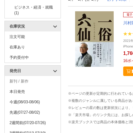
ビジネス・経済・就職
(1)
電子
川村
在庫状況
注文可能
202
iPho
在庫あり
1,7
予約受付中
16
ポ
発売日
新刊 / 新作
本日発売
※ページの更新が定期的に行われている
※複数のジャンルに属している商品があ
今週(08/03-08/06)
※レビューの星の数は更新状況により、
先週(07/27-08/02)
※「楽天市場」のリンク先には、お探し
※楽天ブックスでは商品の本体価格と消
2週間前(07/20-07/26)