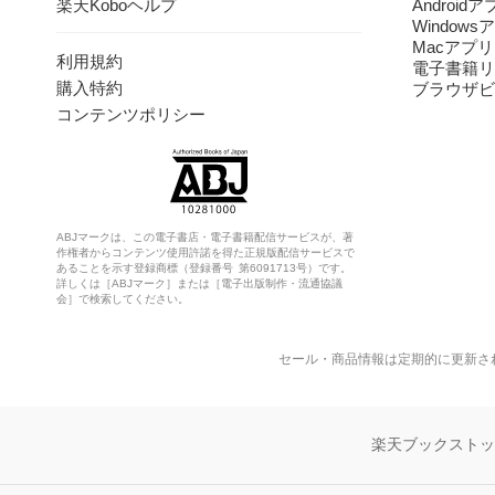
楽天Koboヘルプ
Android
Windows
Macアプリ
利用規約
電子書籍リ
購入特約
ブラウザビ
コンテンツポリシー
ABJマークは、この電子書店・電子書籍配信サービスが、著
作権者からコンテンツ使用許諾を得た正規版配信サービスで
あることを示す登録商標（登録番号 第6091713号）です。
詳しくは［ABJマーク］または［電子出版制作・流通協議
会］で検索してください。
セール・商品情報は定期的に更新さ
楽天ブックスト