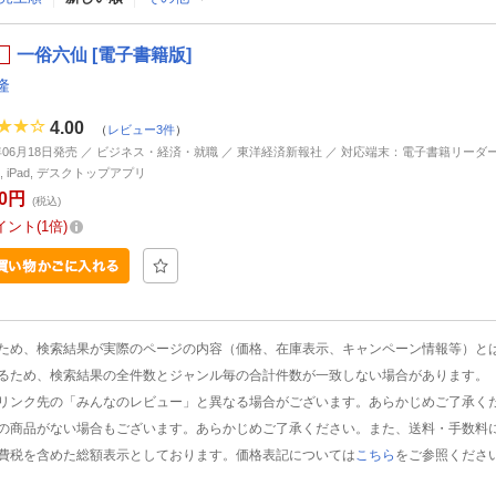
一俗六仙 [電子書籍版]
隆
4.00
（
レビュー3件
）
1年06月18日発売 ／ ビジネス・経済・就職 ／ 東洋経済新報社 ／ 対応端末：電子書籍リーダー, An
ne, iPad, デスクトップアプリ
60円
(税込)
イント
1倍
ため、検索結果が実際のページの内容（価格、在庫表示、キャンペーン情報等）と
るため、検索結果の全件数とジャンル毎の合計件数が一致しない場合があります。
リンク先の「みんなのレビュー」と異なる場合がございます。あらかじめご了承く
の商品がない場合もございます。あらかじめご了承ください。また、送料・手数料
費税を含めた総額表示としております。価格表記については
こちら
をご参照くださ