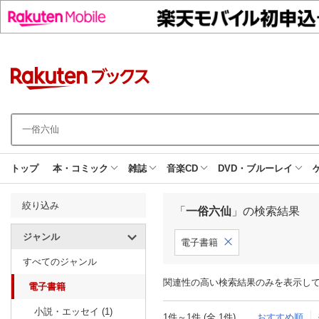
トップ
本・コミック
雑誌
音楽CD
DVD・ブルーレイ
絞り込み
「
一俗六仙
」の検索結果
ジャンル
電子書籍
すべてのジャンル
関連性の高い検索結果のみを表示し
電子書籍
小説・エッセイ (1)
1件～1件 (全 1件)
おすすめ順