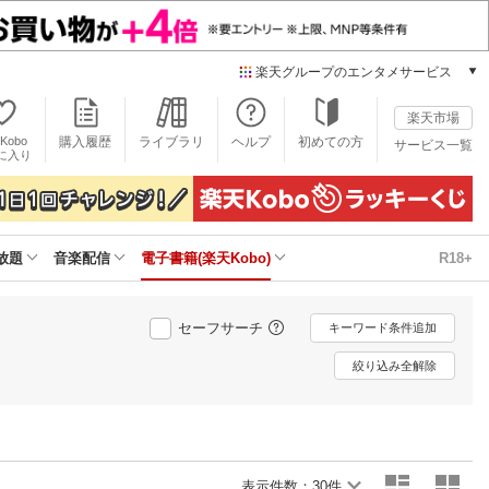
楽天グループのエンタメサービス
電子書籍
楽天市場
楽天Kobo
Kobo
購入履歴
ライブラリ
ヘルプ
初めての方
サービス一覧
本/ゲーム/CD/DVD
に入り
楽天ブックス
雑誌読み放題
楽天マガジン
放題
音楽配信
電子書籍(楽天Kobo)
R18+
音楽配信
楽天ミュージック
動画配信
セーフサーチ
キーワード条件追加
楽天TV
動画配信ガイド
絞り込み全解除
Rakuten PLAY
無料テレビ
Rチャンネル
チケット
表示件数：
30件