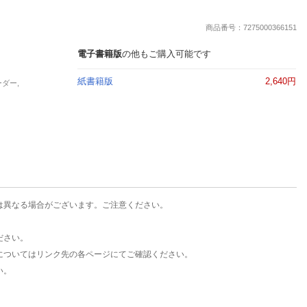
商品番号：7275000366151
電子書籍版
の他もご購入可能です
紙書籍版
2,640円
ーダー,
は異なる場合がございます。ご注意ください。
ださい。
についてはリンク先の各ページにてご確認ください。
い。