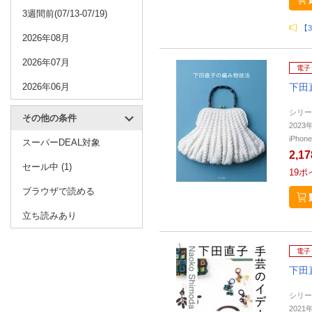
3週間前(07/13-07/19)
【
2026年08月
2026年07月
電子
2026年06月
下田
シリー
その他の条件
202
iPho
スーパーDEAL対象
2,1
セール中 (1)
19
ポ
ブラウザで読める
立ち読みあり
電子
下田
シリー
202