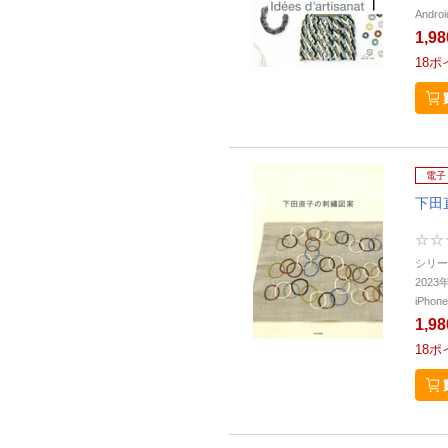
Andr
1,9
18
ポ
電子
下田
シリー
202
iPho
1,9
18
ポ