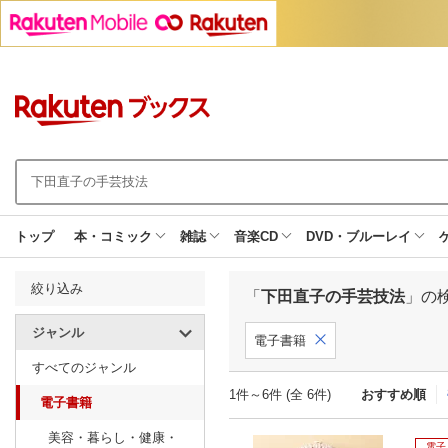
トップ
本・コミック
雑誌
音楽CD
DVD・ブルーレイ
絞り込み
「
下田直子の手芸技法
」の
ジャンル
電子書籍
すべてのジャンル
1件～6件 (全 6件)
おすすめ順
電子書籍
美容・暮らし・健康・
電子