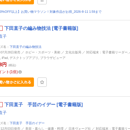
30%OFF以上】お買い物マラソン！対象作品がお得_2026-8-11 1:59まで
下田直子の編み物技法 [電子書籍版]
直子
ズ名：
下田直子の編み物技法
3年07月28日発売 ／ ホビー・スポーツ・美術 ／ 文化出版局 ／ 対応端末：電子書籍リーダー, And
ne, iPad, デスクトップアプリ, ブラウザビューア
78円
(税込)
イント
1倍
下田直子 手芸のイデー [電子書籍版]
直子
ズ名：
下田直子 手芸のイデー
1年12月03日発売 ／ 美容・暮らし・健康・料理 ／ 日本ヴォーグ社 ／ 対応端末：電子書籍リ