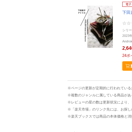
電子
下田
シリー
202
Andr
2,6
24
ポ
※ページの更新が定期的に行われている
※複数のジャンルに属している商品があ
※レビューの星の数は更新状況により、
※「楽天市場」のリンク先には、お探し
※楽天ブックスでは商品の本体価格と消