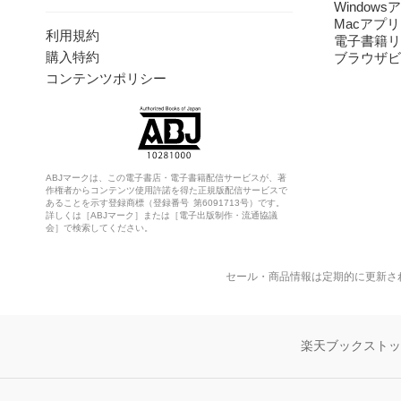
Windows
Macアプリ
利用規約
電子書籍リ
購入特約
ブラウザビ
コンテンツポリシー
ABJマークは、この電子書店・電子書籍配信サービスが、著
作権者からコンテンツ使用許諾を得た正規版配信サービスで
あることを示す登録商標（登録番号 第6091713号）です。
詳しくは［ABJマーク］または［電子出版制作・流通協議
会］で検索してください。
セール・商品情報は定期的に更新さ
楽天ブックスト