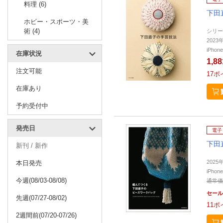
料理 (6)
下田
ホビー・スポーツ・美
術 (4)
シリー
202
iPho
在庫状況
1,8
注文可能
17
ポ
在庫あり
予約受付中
発売日
電子
下田
新刊 / 新作
202
本日発売
iPho
今週(08/03-08/08)
通常価
セール
先週(07/27-08/02)
11
ポ
2週間前(07/20-07/26)