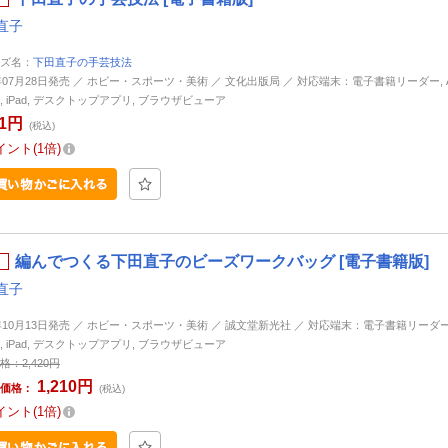
直子
ズ名：
下田直子の手芸技法
3年07月28日発売 ／ ホビー・スポーツ・美術 ／ 文化出版局 ／ 対応端末：電子書籍リーダー, And
ne, iPad, デスクトップアプリ, ブラウザビューア
81円
(税込)
イント
1倍
編んでつくる下田直子のビーズワークバッグ [電子書籍版]
直子
5年10月13日発売 ／ ホビー・スポーツ・美術 ／ 誠文堂新光社 ／ 対応端末：電子書籍リーダー, An
ne, iPad, デスクトップアプリ, ブラウザビューア
格：
2,420円
1,210円
価格：
(税込)
イント
1倍