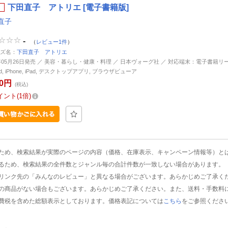
下田直子 アトリエ [電子書籍版]
直子
-
（
レビュー1件
）
ズ名：
下田直子 アトリエ
3年05月26日発売 ／ 美容・暮らし・健康・料理 ／ 日本ヴォーグ社 ／ 対応端末：電子書籍リ
oid, iPhone, iPad, デスクトップアプリ, ブラウザビューア
40円
(税込)
イント
1倍
ため、検索結果が実際のページの内容（価格、在庫表示、キャンペーン情報等）と
るため、検索結果の全件数とジャンル毎の合計件数が一致しない場合があります。
リンク先の「みんなのレビュー」と異なる場合がございます。あらかじめご了承く
の商品がない場合もございます。あらかじめご了承ください。また、送料・手数料
費税を含めた総額表示としております。価格表記については
こちら
をご参照くださ