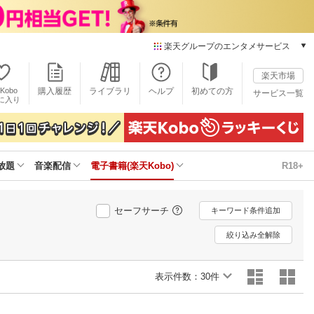
楽天グループのエンタメサービス
電子書籍
楽天市場
楽天Kobo
Kobo
購入履歴
ライブラリ
ヘルプ
初めての方
サービス一覧
本/ゲーム/CD/DVD
に入り
楽天ブックス
雑誌読み放題
楽天マガジン
放題
音楽配信
電子書籍(楽天Kobo)
R18+
音楽配信
楽天ミュージック
動画配信
セーフサーチ
キーワード条件追加
楽天TV
動画配信ガイド
絞り込み全解除
Rakuten PLAY
無料テレビ
表示件数：
30件
Rチャンネル
チケット