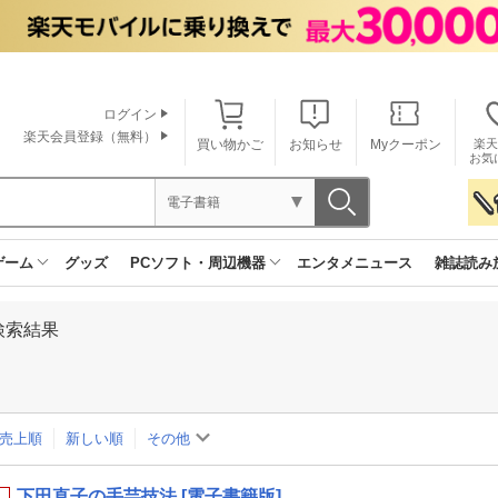
ログイン
楽天会員登録（無料）
買い物かご
お知らせ
Myクーポン
楽天
お気
電子書籍
ゲーム
グッズ
PCソフト・周辺機器
エンタメニュース
雑誌読み
検索結果
売上順
新しい順
その他
下田直子の手芸技法 [電子書籍版]