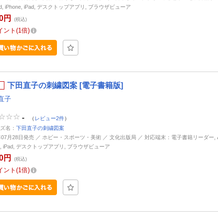
oid, iPhone, iPad, デスクトップアプリ, ブラウザビューア
80円
(税込)
イント
1倍
下田直子の刺繍図案 [電子書籍版]
直子
-
（
レビュー2件
）
ズ名：
下田直子の刺繍図案
3年07月28日発売 ／ ホビー・スポーツ・美術 ／ 文化出版局 ／ 対応端末：電子書籍リーダー, And
ne, iPad, デスクトップアプリ, ブラウザビューア
80円
(税込)
イント
1倍