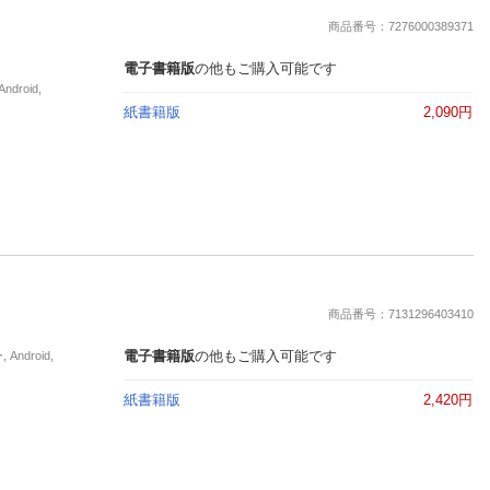
楽天チケット
商品番号：7276000389371
エンタメニュース
推し楽
電子書籍版
の他もご購入可能です
roid,
紙書籍版
2,090円
商品番号：7131296403410
電子書籍版
の他もご購入可能です
droid,
紙書籍版
2,420円