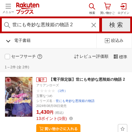
メニュー
電子書籍
絞込み
セーフサーチ
レビュー評価順
標準
1～2件 (全 2件)
【電子限定版】世にも奇妙な悪辣姫の物語 2
アリアンローズ
（1件）
玉響なつめ
シリーズ名：
世にも奇妙な悪辣姫の物語
2024年08月09日発売
1,430
円
(税込)
13
ポイント
1倍