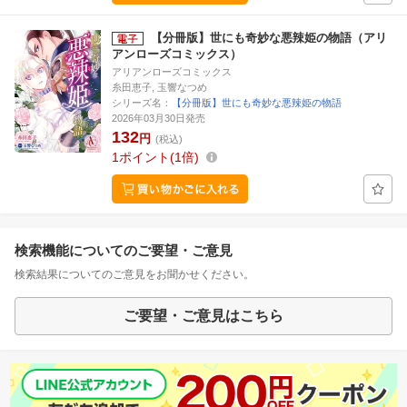
【分冊版】世にも奇妙な悪辣姫の物語（アリ
アンローズコミックス）
アリアンローズコミックス
糸田恵子, 玉響なつめ
シリーズ名：
【分冊版】世にも奇妙な悪辣姫の物語
2026年03月30日発売
132
円
(税込)
1
ポイント
1倍
検索機能についてのご要望・ご意見
検索結果についてのご意見をお聞かせください。
ご要望・ご意見はこちら