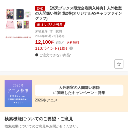
【楽天ブックス限定全巻購入特典】人外教室
の人間嫌い教師 第2巻(オリジナルA5キャラファイン
グラフ)
オリジナル特典
来栖夏芽, 増田俊樹
2026年05月27日発売
12,100
円
(税込)
送料無料
110
ポイント
1倍
ご注文できない商品*
人外教室の人間嫌い教師
に関連したキャンペーン・特集
2026冬アニメ
検索機能についてのご要望・ご意見
検索結果についてのご意見をお聞かせください。