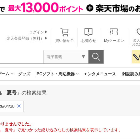
ログイン
楽天会員登録（無料）
買い物かご
お知らせ
Myクーポン
楽天
お気
電子書籍
ゲーム
グッズ
PCソフト・周辺機器
エンタメニュース
雑誌読み
集 夏号
」の検索結果
6/04/30
かりませんでした。
集 夏号」で見つかった絞り込みなしの検索結果を表示しています。