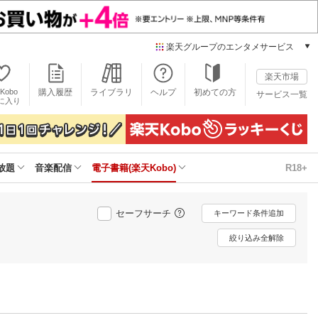
楽天グループのエンタメサービス
電子書籍
楽天市場
楽天Kobo
Kobo
購入履歴
ライブラリ
ヘルプ
初めての方
サービス一覧
本/ゲーム/CD/DVD
に入り
楽天ブックス
雑誌読み放題
楽天マガジン
放題
音楽配信
電子書籍(楽天Kobo)
R18+
音楽配信
楽天ミュージック
動画配信
セーフサーチ
キーワード条件追加
楽天TV
動画配信ガイド
絞り込み全解除
Rakuten PLAY
無料テレビ
Rチャンネル
チケット