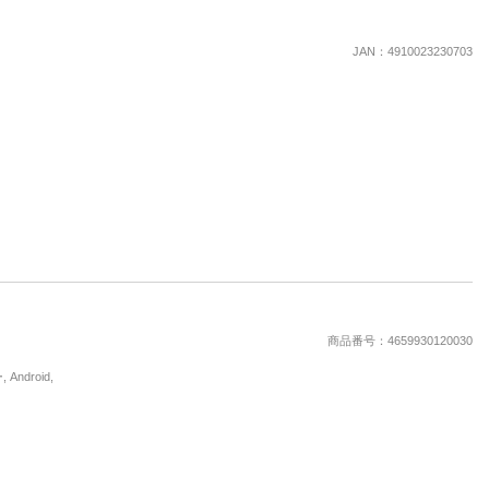
楽天チケット
エンタメニュース
JAN：4910023230703
推し楽
商品番号：4659930120030
droid,