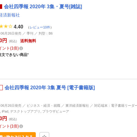
会社四季報 2020年 3集・夏号[雑誌]
経済新報社
4.40
（
レビュー10件
）
年06月26日発売 ／ 季刊 ／ 判型：B6
00円
送料無料
(税込)
イント
1倍
注文できない商品*
会社四季報 2020年 3集 夏号 [電子書籍版]
0年06月26日発売 ／ ビジネス・経済・就職 ／ 東洋経済新報社 ／ 対応端末：電子書籍リーダー, An
ne, iPad, デスクトップアプリ, ブラウザビューア
00円
(税込)
イント
1倍