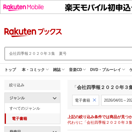
トップ
本・コミック
雑誌
音楽CD
DVD・ブルーレイ
絞り込み
「
会社四季報２０２０年３
ジャンル
電子書籍
2026/04/01～202
すべてのジャンル
上記の絞り込み条件では商品が見つ
電子書籍
代わりに「会社四季報２０２０年３
発売日