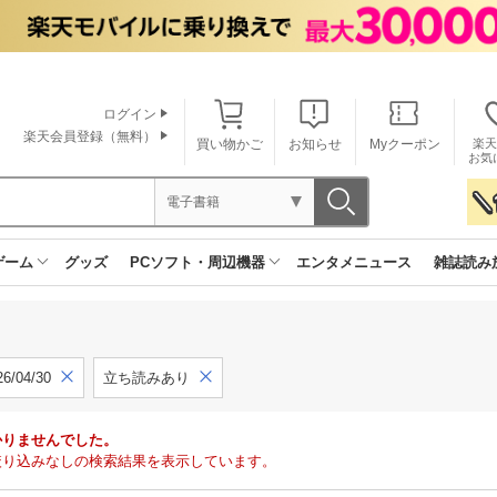
ログイン
楽天会員登録（無料）
買い物かご
お知らせ
Myクーポン
楽天
お気
電子書籍
ゲーム
グッズ
PCソフト・周辺機器
エンタメニュース
雑誌読み
6/04/30
立ち読みあり
かりませんでした。
絞り込みなしの検索結果を表示しています。