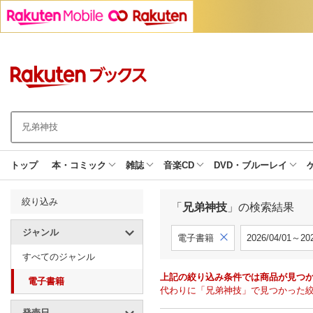
トップ
本・コミック
雑誌
音楽CD
DVD・ブルーレイ
絞り込み
「
兄弟神技
」の検索結果
ジャンル
電子書籍
2026/04/01～202
すべてのジャンル
上記の絞り込み条件では商品が見つ
電子書籍
代わりに「兄弟神技」で見つかった
発売日