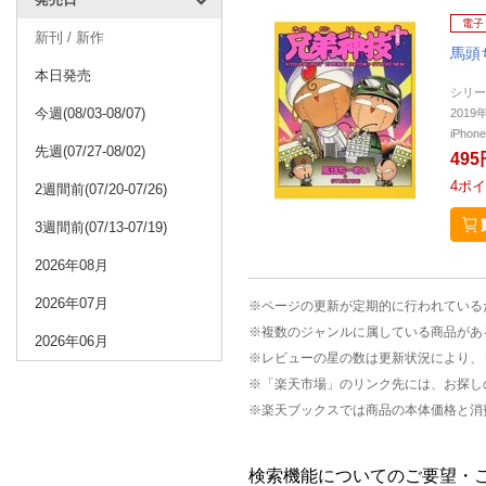
電子
新刊 / 新作
馬頭
本日発売
シリー
今週(08/03-08/07)
201
iPho
先週(07/27-08/02)
495
4
ポイ
2週間前(07/20-07/26)
3週間前(07/13-07/19)
2026年08月
2026年07月
※ページの更新が定期的に行われている
※複数のジャンルに属している商品があ
2026年06月
※レビューの星の数は更新状況により、
※「楽天市場」のリンク先には、お探し
※楽天ブックスでは商品の本体価格と消
検索機能についてのご要望・