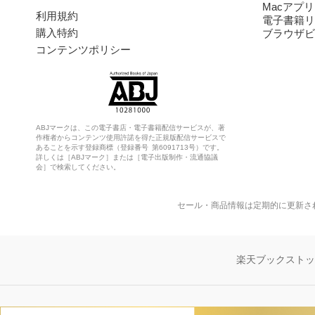
Macアプリ
利用規約
電子書籍リ
購入特約
ブラウザビ
コンテンツポリシー
ABJマークは、この電子書店・電子書籍配信サービスが、著
作権者からコンテンツ使用許諾を得た正規版配信サービスで
あることを示す登録商標（登録番号 第6091713号）です。
詳しくは［ABJマーク］または［電子出版制作・流通協議
会］で検索してください。
セール・商品情報は定期的に更新さ
楽天ブックスト