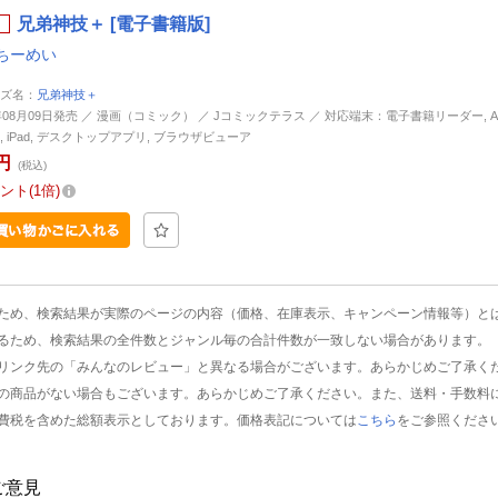
兄弟神技＋ [電子書籍版]
ちーめい
ズ名：
兄弟神技＋
9年08月09日発売 ／ 漫画（コミック） ／ Jコミックテラス ／ 対応端末：電子書籍リーダー, Andr
ne, iPad, デスクトップアプリ, ブラウザビューア
円
(税込)
ント
1倍
ため、検索結果が実際のページの内容（価格、在庫表示、キャンペーン情報等）と
るため、検索結果の全件数とジャンル毎の合計件数が一致しない場合があります。
リンク先の「みんなのレビュー」と異なる場合がございます。あらかじめご了承く
の商品がない場合もございます。あらかじめご了承ください。また、送料・手数料
費税を含めた総額表示としております。価格表記については
こちら
をご参照くださ
ご意見