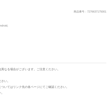
楽天チケット
エンタメニュース
商品番号：7276637175001
推し楽
oid,
は異なる場合がございます。ご注意ください。
ださい。
についてはリンク先の各ページにてご確認ください。
い。