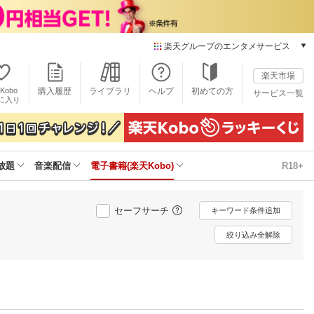
楽天グループのエンタメサービス
電子書籍
楽天市場
楽天Kobo
Kobo
購入履歴
ライブラリ
ヘルプ
初めての方
サービス一覧
本/ゲーム/CD/DVD
に入り
楽天ブックス
雑誌読み放題
楽天マガジン
放題
音楽配信
電子書籍(楽天Kobo)
R18+
音楽配信
楽天ミュージック
動画配信
セーフサーチ
キーワード条件追加
楽天TV
動画配信ガイド
絞り込み全解除
Rakuten PLAY
無料テレビ
Rチャンネル
チケット