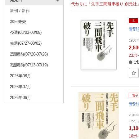
代わりに「先手三間飛車破り 創元社
新刊 / 新作
本
本日発売
青野
今週(08/03-08/09)
1988
先週(07/27-08/02)
2,5
2週間前(07/20-07/26)
23
ポ
ご
3週間前(07/13-07/19)
2026年08月
2026年07月
電子
2026年06月
青野
2015
iPa
1,1
10
ポ