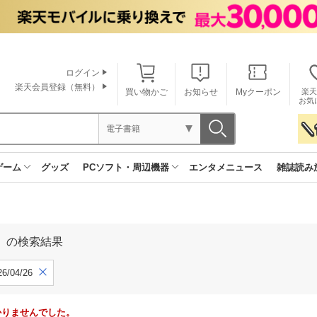
ログイン
楽天会員登録（無料）
買い物かご
お知らせ
Myクーポン
楽天
お気
電子書籍
ゲーム
グッズ
PCソフト・周辺機器
エンタメニュース
雑誌読み
」の検索結果
6/04/26
かりませんでした。