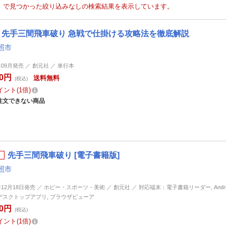
」で見つかった絞り込みなしの検索結果を表示しています。
先手三間飛車破り 急戦で仕掛ける攻略法を徹底解説
照市
年09月発売 ／ 創元社 ／ 単行本
30円
送料無料
(税込)
イント
1倍
注文できない商品
先手三間飛車破り [電子書籍版]
照市
年12月18日発売 ／ ホビー・スポーツ・美術 ／ 創元社 ／ 対応端末：電子書籍リーダー, Android, 
d, デスクトップアプリ, ブラウザビューア
00円
(税込)
イント
1倍