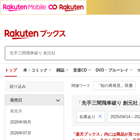
トップ
本・コミック
雑誌
音楽CD
DVD・ブルーレイ
「知の再発見」双書
関連ワード
絞り込み
発売日
「
先手三間飛車破り 創元社
発売月
在庫あり
2025/04/14～202
2026年06月
2026年07月
「楽天ブックス」内には商品が見つ