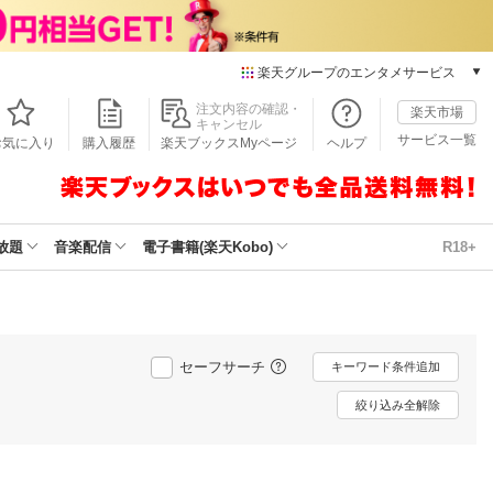
楽天グループのエンタメサービス
本/ゲーム/CD/DVD
注文内容の確認・
楽天市場
キャンセル
楽天ブックス
サービス一覧
お気に入り
購入履歴
楽天ブックスMyページ
ヘルプ
電子書籍
楽天Kobo
雑誌読み放題
楽天マガジン
放題
音楽配信
電子書籍(楽天Kobo)
R18+
音楽配信
楽天ミュージック
動画配信
楽天TV
セーフサーチ
動画配信ガイド
キーワード条件追加
Rakuten PLAY
絞り込み全解除
無料テレビ
Rチャンネル
チケット