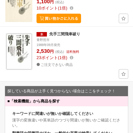
1,100
円
(税込)
10
ポイント
1倍
先手三間飛車破り
青野照市
1988年09月発売
2,530
円
(税込)
送料無料
23
ポイント
1倍
ご注文できない商品
探している商品が上手く見つからない場合はここをチェック！
■
「検索機能」から商品を探す
キーワードに間違いが無いか確認してください
漢字の変換違いや英単語のつづり間違いが無いかご確認くださ
い。