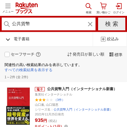
メニュー
電子書籍
絞込み
セーフサーチ
発売日が新しい順
標準
関連性の高い検索結果のみを表示しています。
すべての検索結果を表示する
1～2件 (全 2件)
公共貨幣入門（インターナショナル新書）
集英社インターナショナル
（3件）
山口薫, 山口陽恵
シリーズ名：
公共貨幣入門（インターナショナル新書）
2021年11月25日発売
935
円
(税込)
8
ポイント
1倍