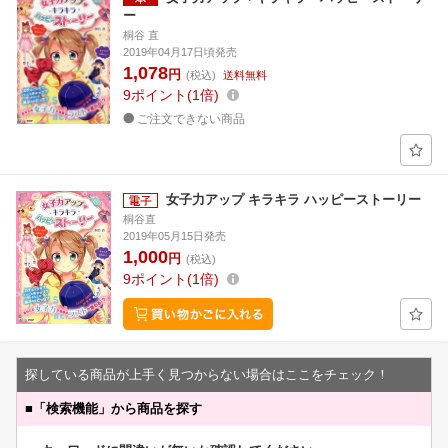
ー
桐谷 直
2019年04月17日頃発売
1,078
円
(税込)
送料無料
9
ポイント
1倍
ご注文できない商品
女子力アップ キラキラ ハッピーストーリー
桐谷直
2019年05月15日発売
1,000
円
(税込)
9
ポイント
1倍
探している商品が上手く見つからない場合はここをチェック！
■
「検索機能」から商品を探す