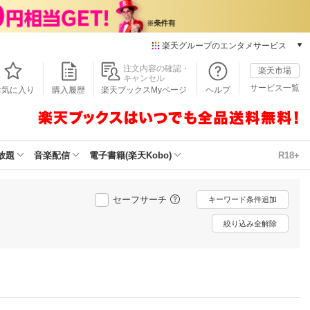
楽天グループのエンタメサービス
本/ゲーム/CD/DVD
注文内容の確認・
楽天市場
キャンセル
楽天ブックス
サービス一覧
お気に入り
購入履歴
楽天ブックスMyページ
ヘルプ
電子書籍
楽天Kobo
雑誌読み放題
楽天マガジン
放題
音楽配信
電子書籍(楽天Kobo)
R18+
音楽配信
楽天ミュージック
動画配信
セーフサーチ
キーワード条件追加
楽天TV
絞り込み全解除
動画配信ガイド
Rakuten PLAY
無料テレビ
Rチャンネル
チケット