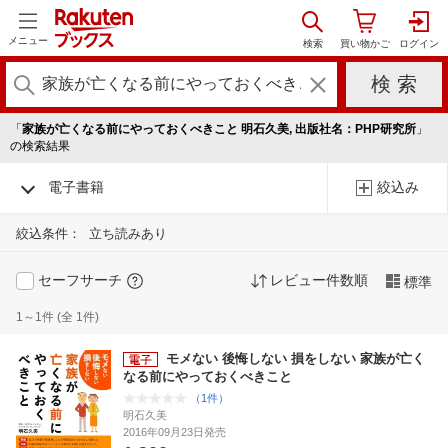
メニュー
「
家族が亡くなる前にやっておくべきこと 明石久美, 出版社名：PHP研究所
」
の検索結果
電子書籍
絞込み
絞込条件：
立ち読みあり
セーフサーチ
レビュー件数順
標準
1～1件 (全 1件)
モメない 後悔しない 損をしない 家族が亡く
なる前にやっておくべきこと
（1件）
明石久美
2016年09月23日発売