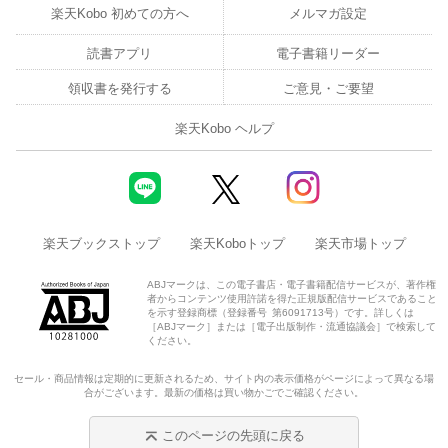
楽天Kobo 初めての方へ
メルマガ設定
読書アプリ
電子書籍リーダー
領収書を発行する
ご意見・ご要望
楽天Kobo ヘルプ
楽天ブックストップ
楽天Koboトップ
楽天市場トップ
ABJマークは、この電子書店・電子書籍配信サービスが、著作権
者からコンテンツ使用許諾を得た正規版配信サービスであること
を示す登録商標（登録番号 第6091713号）です。詳しくは
［ABJマーク］または［電子出版制作・流通協議会］で検索して
ください。
セール・商品情報は定期的に更新されるため、サイト内の表示価格がページによって異なる場
合がございます。最新の価格は買い物かごでご確認ください。
このページの先頭に戻る