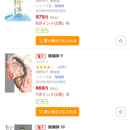
岡野玲子, 夢枕獏
シリーズ名：
陰陽師
2014年09月26日発売
975
円
(税込)
8
ポイント
1倍
陰陽師 9
メロディ
（12件）
岡野玲子, 夢枕獏
シリーズ名：
陰陽師
2014年09月26日発売
869
円
(税込)
7
ポイント
1倍
陰陽師 10