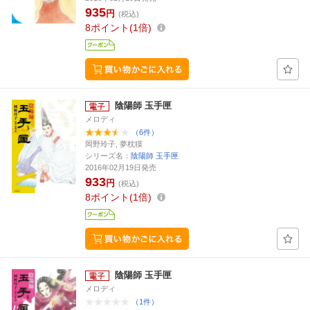
935
円
(税込)
8
ポイント
1倍
陰陽師 玉手匣
メロディ
（6件）
岡野玲子, 夢枕獏
シリーズ名：
陰陽師 玉手匣
2016年02月19日発売
933
円
(税込)
8
ポイント
1倍
陰陽師 玉手匣
メロディ
（1件）