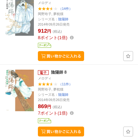
メロディ
（14件）
岡野玲子, 夢枕獏
シリーズ名：
陰陽師
2014年09月26日発売
912
円
(税込)
8
ポイント
1倍
陰陽師 8
メロディ
（11件）
岡野玲子, 夢枕獏
シリーズ名：
陰陽師
2014年09月26日発売
869
円
(税込)
7
ポイント
1倍