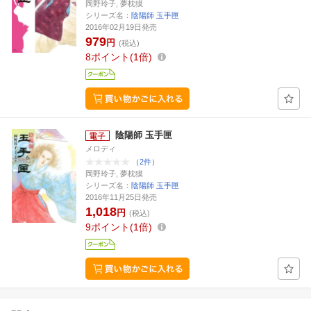
岡野玲子, 夢枕獏
シリーズ名：
陰陽師 玉手匣
2016年02月19日発売
979
円
(税込)
8
ポイント
1倍
陰陽師 玉手匣
メロディ
（2件）
岡野玲子, 夢枕獏
シリーズ名：
陰陽師 玉手匣
2016年11月25日発売
1,018
円
(税込)
9
ポイント
1倍