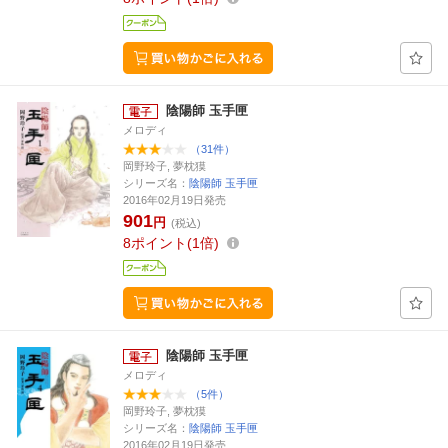
陰陽師 玉手匣
メロディ
（31件）
岡野玲子, 夢枕獏
シリーズ名：
陰陽師 玉手匣
2016年02月19日発売
901
円
(税込)
8
ポイント
1倍
陰陽師 玉手匣
メロディ
（5件）
岡野玲子, 夢枕獏
シリーズ名：
陰陽師 玉手匣
2016年02月19日発売