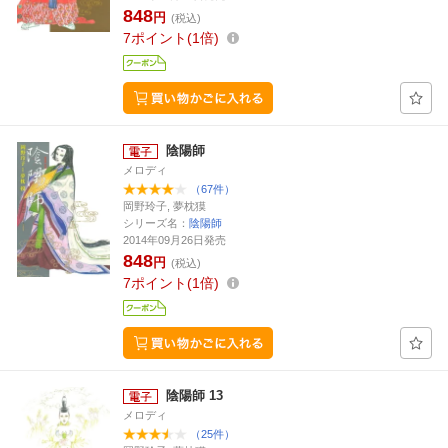
848
円
(税込)
7
ポイント
1倍
陰陽師
メロディ
（67件）
岡野玲子, 夢枕獏
シリーズ名：
陰陽師
2014年09月26日発売
848
円
(税込)
7
ポイント
1倍
陰陽師 13
メロディ
（25件）