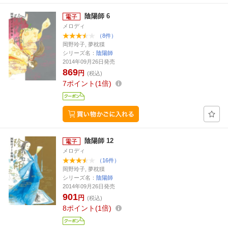
陰陽師 6
メロディ
（8件）
岡野玲子, 夢枕獏
シリーズ名：
陰陽師
2014年09月26日発売
869
円
(税込)
7
ポイント
1倍
陰陽師 12
メロディ
（16件）
岡野玲子, 夢枕獏
シリーズ名：
陰陽師
2014年09月26日発売
901
円
(税込)
8
ポイント
1倍