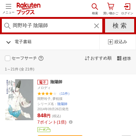
メニュー
電子書籍
絞込み
セーフサーチ
おすすめ順
標準
1～21件 (全 21件)
陰陽師
メロディ
（11件）
岡野玲子, 夢枕獏
シリーズ名：
陰陽師
2014年09月26日発売
848
円
(税込)
7
ポイント
1倍