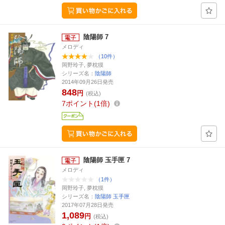
陰陽師 7
メロディ
（10件）
岡野玲子, 夢枕獏
シリーズ名：
陰陽師
2014年09月26日発売
848
円
(税込)
7
ポイント
1倍
陰陽師 玉手匣 7
メロディ
（1件）
岡野玲子, 夢枕獏
シリーズ名：
陰陽師 玉手匣
2017年07月28日発売
1,089
円
(税込)