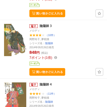
陰陽師 3
メロディ
（10件）
岡野玲子, 夢枕獏
シリーズ名：
陰陽師
2014年09月26日発売
848
円
(税込)
7
ポイント
1倍
陰陽師 4
メロディ
（11件）
岡野玲子, 夢枕獏
シリーズ名：
陰陽師
2014年09月26日発売