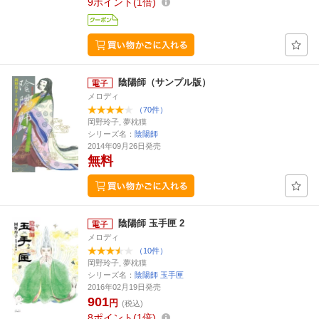
9
ポイント
1倍
陰陽師（サンプル版）
メロディ
（70件）
岡野玲子, 夢枕獏
シリーズ名：
陰陽師
2014年09月26日発売
無料
陰陽師 玉手匣 2
メロディ
（10件）
岡野玲子, 夢枕獏
シリーズ名：
陰陽師 玉手匣
2016年02月19日発売
901
円
(税込)
8
ポイント
1倍