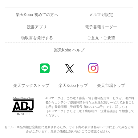
楽天Kobo 初めての方へ
メルマガ設定
読書アプリ
電子書籍リーダー
領収書を発行する
ご意見・ご要望
楽天Kobo ヘルプ
楽天ブックストップ
楽天Koboトップ
楽天市場トップ
ABJマークは、この電子書店・電子書籍配信サービスが、著作権
者からコンテンツ使用許諾を得た正規版配信サービスであること
を示す登録商標（登録番号 第6091713号）です。詳しくは
［ABJマーク］または［電子出版制作・流通協議会］で検索して
ください。
セール・商品情報は定期的に更新されるため、サイト内の表示価格がページによって異なる場
合がございます。最新の価格は買い物かごでご確認ください。