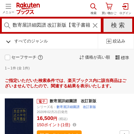
メニュー
すべてのジャンル
絞込み
セーフサーチ
価格が高い順
標準
1～1件 (全 1件)
ご指定いただいた検索条件では、楽天ブックス内に該当商品はご
ざいませんでしたので、関連する結果を表示いたします。
數寄屋詳細圖譜 改訂新版
シリーズ名：
數寄屋詳細圖譜 改訂新版
2020年02月21日発売
16,500
円
(税込)
150
ポイント
1倍