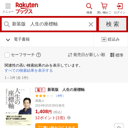
メニュー
電子書籍
絞込み
セーフサーチ
発売日が新しい順
標準
関連性の高い検索結果のみを表示しています。
すべての検索結果を表示する
1～1件 (全 1件)
新装版 人生の座標軸
（4件）
堀義人
2014年03月28日発売
1,408
円
(税込)
12
ポイント
1倍