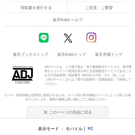
領収書を発行する
ご意見・ご要望
楽天Kobo ヘルプ
楽天ブックストップ
楽天Koboトップ
楽天市場トップ
ABJマークは、この電子書店・電子書籍配信サービスが、著作権
者からコンテンツ使用許諾を得た正規版配信サービスであること
を示す登録商標（登録番号 第6091713号）です。詳しくは
［ABJマーク］または［電子出版制作・流通協議会］で検索して
ください。
セール・商品情報は定期的に更新されるため、サイト内の表示価格がページによって異なる場
合がございます。最新の価格は買い物かごでご確認ください。
このページの先頭に戻る
表示モード
モバイル
PC