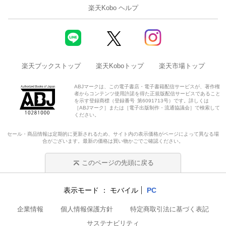
楽天Kobo ヘルプ
楽天ブックストップ
楽天Koboトップ
楽天市場トップ
ABJマークは、この電子書店・電子書籍配信サービスが、著作権
者からコンテンツ使用許諾を得た正規版配信サービスであること
を示す登録商標（登録番号 第6091713号）です。詳しくは
［ABJマーク］または［電子出版制作・流通協議会］で検索して
ください。
セール・商品情報は定期的に更新されるため、サイト内の表示価格がページによって異なる場
合がございます。最新の価格は買い物かごでご確認ください。
このページの先頭に戻る
表示モード
モバイル
PC
企業情報
個人情報保護方針
特定商取引法に基づく表記
サステナビリティ