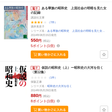
ある華族の昭和史 上流社会の明暗を見た女
の記録
講談社文庫
（7件）
酒井美意子
シリーズ名：
ある華族の昭和史 上流社会の明暗を見た女…
2014年08月15日発売
550
円
(税込)
5
ポイント
1倍
仮説の昭和史（上）ー昭和史の大河を往く
〈第12集〉
（1件）
保阪正康
シリーズ名：
昭和史の大河を往く
2014年05月29日発売
880
円
(税込)
8
ポイント
1倍