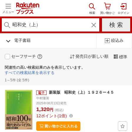
メニュー
電子書籍
絞込み
セーフサーチ
発売日が新しい順
標準
関連性の高い検索結果のみを表示しています。
すべての検索結果を表示する
1～5件 (全 5件)
新装版 昭和史（上）１９２６ー４５
中村隆英
2025年08月13日発売
1,320
円
(税込)
12
ポイント
1倍