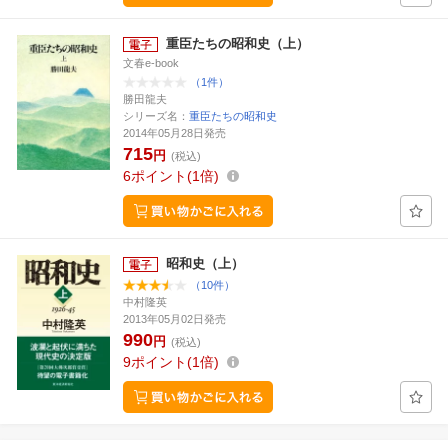
重臣たちの昭和史（上）
文春e-book
（1件）
勝田龍夫
シリーズ名：
重臣たちの昭和史
2014年05月28日発売
715
円
(税込)
6
ポイント
1倍
昭和史（上）
（10件）
中村隆英
2013年05月02日発売
990
円
(税込)
9
ポイント
1倍