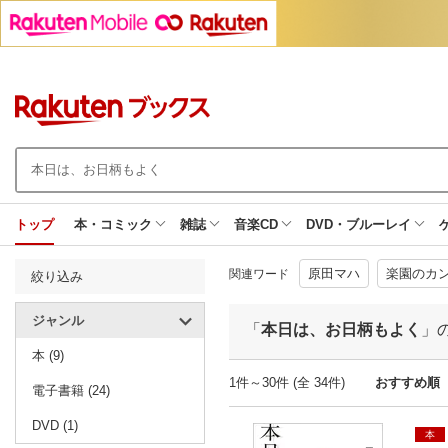
トップ
本・コミック
雑誌
音楽CD
DVD・ブルーレイ
原田マハ
楽園のカ
関連ワード
絞り込み
ジャンル
「
本日は、お日柄もよく
」
本 (9)
1件～30件 (全 34件)
おすすめ順
電子書籍 (24)
DVD (1)
本