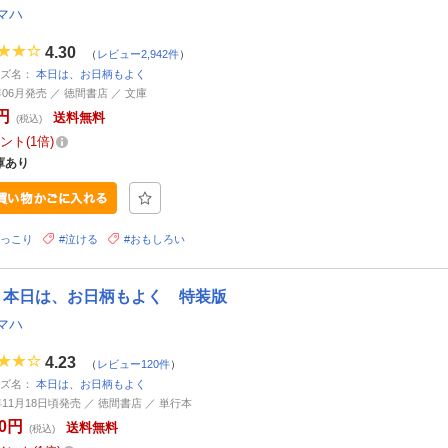
マハ
4.30
（
レビュー2,942件
）
ーズ名：
本日は、お日柄もよく
年06月発売 ／ 徳間書店 ／ 文庫
円
送料無料
(税込)
ント
1倍
庫あり
ほっこり
#泣ける
#おもしろい
本日は、お日柄もよく 特装版
マハ
4.23
（
レビュー120件
）
ーズ名：
本日は、お日柄もよく
4年11月18日頃発売 ／ 徳間書店 ／ 単行本
20円
送料無料
(税込)