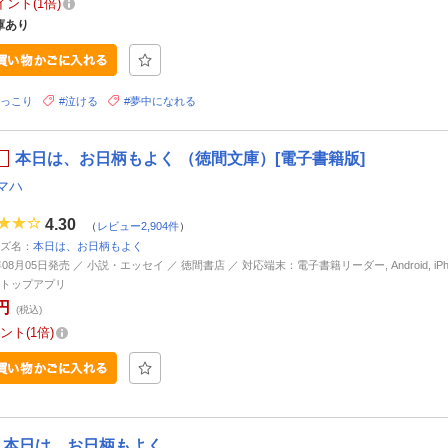
イント
1倍
庫あり
ほっこり
#泣ける
#夢中になれる
本日は、お日柄もよく （徳間文庫）[電子書籍版]
マハ
4.30
（
レビュー2,904件
）
ズ名：
本日は、お日柄もよく
年08月05日発売 ／ 小説・エッセイ ／ 徳間書店 ／ 対応端末：電子書籍リーダー, Android, iPhone
トップアプリ
円
(税込)
ント
1倍
本日は、お日柄もよく