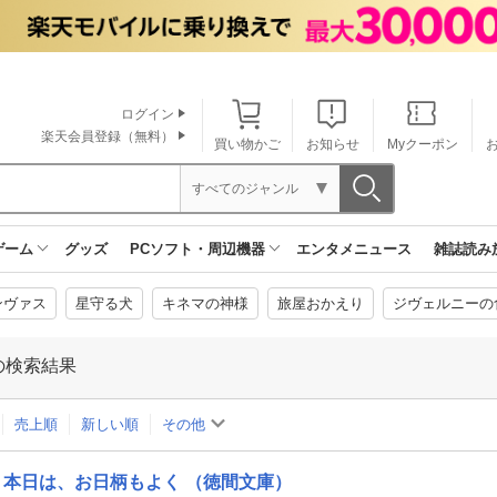
ログイン
楽天会員登録（無料）
買い物かご
お知らせ
Myクーポン
すべてのジャンル
ゲーム
グッズ
PCソフト・周辺機器
エンタメニュース
雑誌読み
ンヴァス
星守る犬
キネマの神様
旅屋おかえり
ジヴェルニーの
の検索結果
売上順
新しい順
その他
本日は、お日柄もよく （徳間文庫）