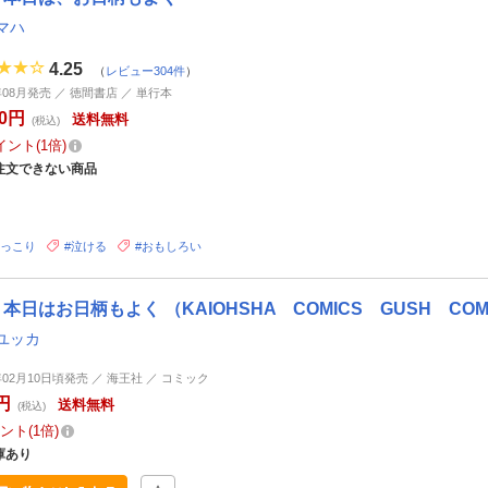
マハ
4.25
（
レビュー304件
）
0年08月発売 ／ 徳間書店 ／ 単行本
60円
送料無料
(税込)
イント
1倍
注文できない商品
ほっこり
#泣ける
#おもしろい
本日はお日柄もよく （KAIOHSHA COMICS GUSH COM
ユッカ
7年02月10日頃発売 ／ 海王社 ／ コミック
円
送料無料
(税込)
ント
1倍
庫あり