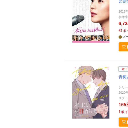
比嘉
2017
参考小
6,7
61
ポ
メ
電子
青梅
シリー
2020
スクト
165
1
ポイ