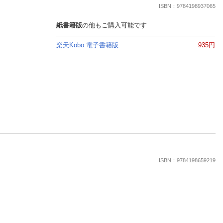
楽天チケット
ISBN：9784198937065
エンタメニュース
推し楽
紙書籍版
の他もご購入可能です
楽天Kobo 電子書籍版
935円
ISBN：9784198659219