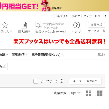
楽天グループのエンタメサービス
本/ゲーム/CD/DVD
注文内容の確認・
楽天市場
キャンセル
楽天ブックス
サービス一覧
お気に入り
購入履歴
楽天ブックスMyページ
ヘルプ
電子書籍
楽天Kobo
雑誌読み放題
楽天マガジン
放題
音楽配信
電子書籍(楽天Kobo)
R18+
音楽配信
楽天ミュージック
食卓
動画配信
楽天TV
セーフサーチ
動画配信ガイド
キーワード条件追加
Rakuten PLAY
表示件数：
無料テレビ
30件
Rチャンネル
チケット