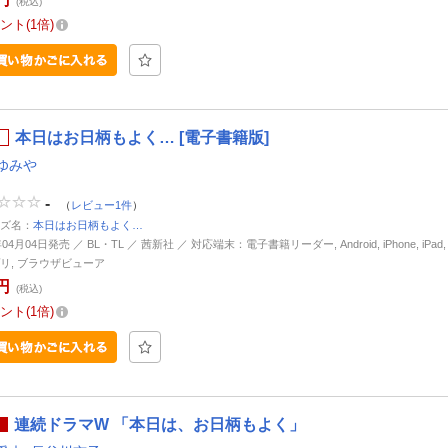
(税込)
ント
1倍
本日はお日柄もよく… [電子書籍版]
ゆみや
-
（
レビュー1件
）
ズ名：
本日はお日柄もよく…
年04月04日発売 ／ BL・TL ／ 茜新社 ／ 対応端末：電子書籍リーダー, Android, iPhone, iPa
リ, ブラウザビューア
円
(税込)
ント
1倍
連続ドラマW 「本日は、お日柄もよく」