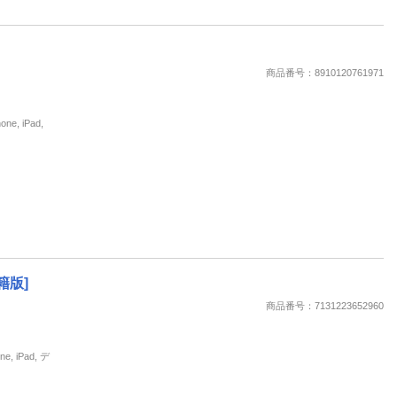
商品番号：8910120761971
, iPad,
籍版]
商品番号：7131223652960
 iPad, デ