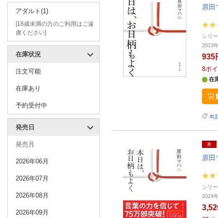
原田
アダルト(1)
[18歳未満の方のご利用はご遠
慮ください]
シリ
2013
在庫状況
935
8
ポイ
注文可能
在
在庫あり
予約受付中
#
発売日
発売月
本
原田
2026年06月
2026年07月
シリ
2026年08月
202
3,5
2026年09月