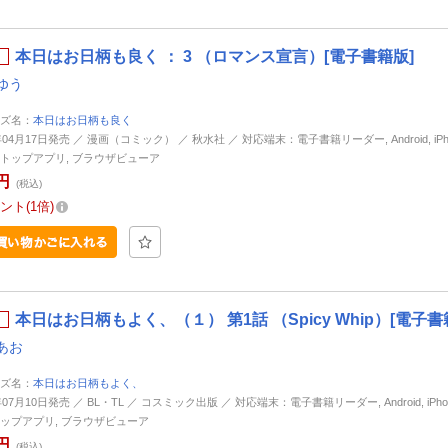
本日はお日柄も良く ： 3 （ロマンス宣言）[電子書籍版]
ゆう
ズ名：
本日はお日柄も良く
年04月17日発売 ／ 漫画（コミック） ／ 秋水社 ／ 対応端末：電子書籍リーダー, Android, iPhone
トップアプリ, ブラウザビューア
円
(税込)
ント
1倍
本日はお日柄もよく、（１） 第1話 （Spicy Whip）[電子書
あお
ズ名：
本日はお日柄もよく、
年07月10日発売 ／ BL・TL ／ コスミック出版 ／ 対応端末：電子書籍リーダー, Android, iPhone,
ップアプリ, ブラウザビューア
円
(税込)