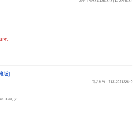
JAN：4988111251848 | DABA-5184
ます。
籍版]
商品番号：7131227122640
 iPad, デ