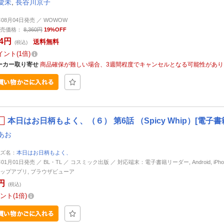
愛未
,
長谷川京子
年08月04日発売 ／ WOWOW
売価格：
8,360円
19%OFF
34円
送料無料
(税込)
イント
1倍
ーカー取り寄せ
商品確保が難しい場合、3週間程度でキャンセルとなる可能性があり
本日はお日柄もよく、（６） 第6話 （Spicy Whip）[電子書
あお
ズ名：
本日はお日柄もよく、
年01月01日発売 ／ BL・TL ／ コスミック出版 ／ 対応端末：電子書籍リーダー, Android, iPhone,
ップアプリ, ブラウザビューア
円
(税込)
ント
1倍