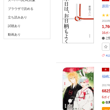
スーパーDEAL対象
原田
ブラウザで読める
立ち読みあり
201
試聴あり
1,7
16
ポ
動画あり
ご
#
本
福嶋
201
682
6
ポイ
在