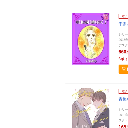
電子
千家
シリー
2015
デスク
660
6
ポイ
電子
青梅
シリー
2019
スクト
165