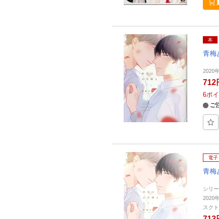
本
青梅
202
712
6
ポイ
ご
電子
青梅
シリー
2020
スクト
713