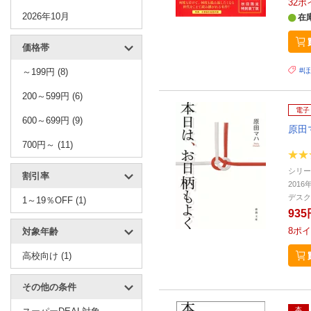
32
ポ
2026年10月
在
価格帯
#
～199円 (8)
200～599円 (6)
電子
600～699円 (9)
原田
700円～ (11)
シリー
割引率
2016
デスク
1～19％OFF (1)
935
8
ポイ
対象年齢
高校向け (1)
その他の条件
本