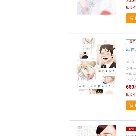
6
ポイ
電子
神戸
シリー
2018
プアプ
660
6
ポイ
DVD