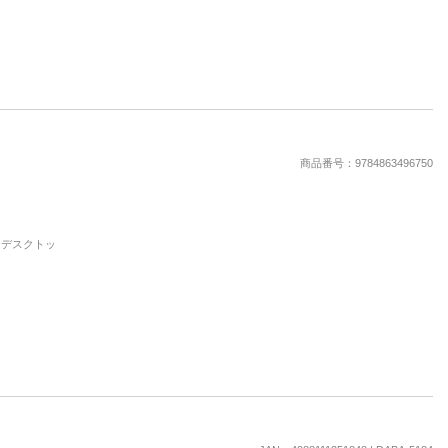
商品番号：9784863496750
d, デスクトッ