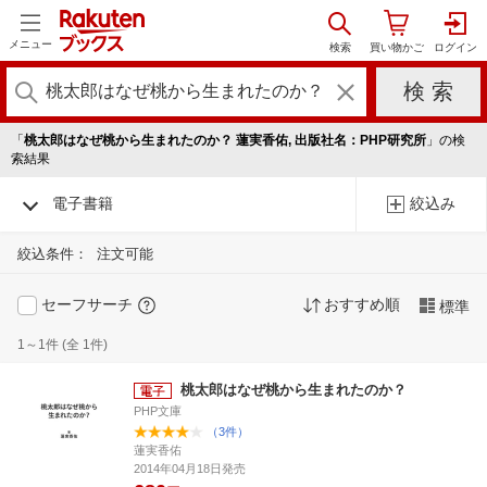
メニュー
「
桃太郎はなぜ桃から生まれたのか？ 蓮実香佑, 出版社名：PHP研究所
」の検
索結果
電子書籍
絞込み
絞込条件：
注文可能
セーフサーチ
おすすめ順
標準
1～1件 (全 1件)
桃太郎はなぜ桃から生まれたのか？
PHP文庫
（3件）
蓮実香佑
2014年04月18日発売