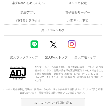
楽天Kobo 初めての方へ
メルマガ設定
読書アプリ
電子書籍リーダー
領収書を発行する
ご意見・ご要望
楽天Kobo ヘルプ
楽天ブックストップ
楽天Koboトップ
楽天市場トップ
ABJマークは、この電子書店・電子書籍配信サービスが、著作権
者からコンテンツ使用許諾を得た正規版配信サービスであること
を示す登録商標（登録番号 第6091713号）です。詳しくは
［ABJマーク］または［電子出版制作・流通協議会］で検索して
ください。
セール・商品情報は定期的に更新されるため、サイト内の表示価格がページによって異なる場
合がございます。最新の価格は買い物かごでご確認ください。
このページの先頭に戻る