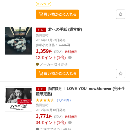
君への手紙 (通常盤)
桑田佳祐
2016年11月23日発売
参考小売価格：
1,425円
1,359
円
(税込)
送料無料
12
ポイント
1倍
メーカー取り寄せ
I LOVE YOU -now&forever-(完全生
初回限定
産限定盤)
（1,298件）
桑田佳祐
2012年07月18日発売
3,771
円
(税込)
送料無料
34
ポイント
1倍
ご注文できない商品