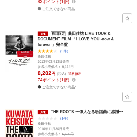
83
ポイント
1倍
ご注文できない商品
桑田佳祐 LIVE TOUR &
初回限定
DOCUMENT FILM 「I LOVE YOU -now &
forever-」完全盤
（5件）
桑田佳祐
2013年03月13日発売
参考小売価格：
9,114円
8,202
円
(税込)
送料無料
74
ポイント
1倍
ご注文できない商品*
THE ROOTS 〜偉大なる歌謡曲に感謝〜
（1件）
桑田佳祐
2016年11月30日発売
参考小売価格：
6,600円