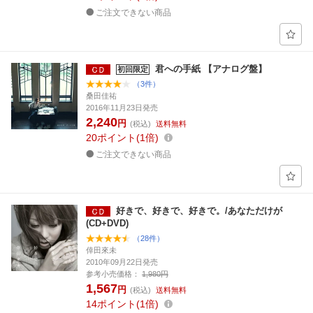
ご注文できない商品
君への手紙 【アナログ盤】
初回限定
（3件）
桑田佳祐
2016年11月23日発売
2,240
円
(税込)
送料無料
20
ポイント
1倍
ご注文できない商品
好きで、好きで、好きで。/あなただけが
(CD+DVD)
（28件）
倖田來未
2010年09月22日発売
参考小売価格：
1,980円
1,567
円
(税込)
送料無料
14
ポイント
1倍