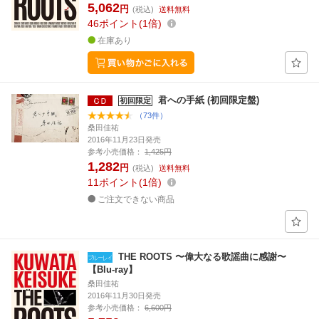
5,062
円
(税込)
送料無料
46
ポイント
1倍
在庫あり
君への手紙 (初回限定盤)
初回限定
（73件）
桑田佳祐
2016年11月23日発売
参考小売価格：
1,425円
1,282
円
(税込)
送料無料
11
ポイント
1倍
ご注文できない商品
THE ROOTS 〜偉大なる歌謡曲に感謝〜
【Blu-ray】
桑田佳祐
2016年11月30日発売
参考小売価格：
6,600円