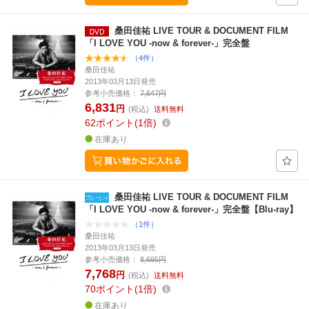
桑田佳祐 LIVE TOUR & DOCUMENT FILM
「I LOVE YOU -now & forever-」完全盤
（4件）
桑田佳祐
2013年03月13日発売
参考小売価格：
7,647円
6,831
円
(税込)
送料無料
62
ポイント
1倍
在庫あり
桑田佳祐 LIVE TOUR & DOCUMENT FILM
「I LOVE YOU -now & forever-」完全盤【Blu-ray】
（1件）
桑田佳祐
2013年03月13日発売
参考小売価格：
8,695円
7,768
円
(税込)
送料無料
70
ポイント
1倍
在庫あり