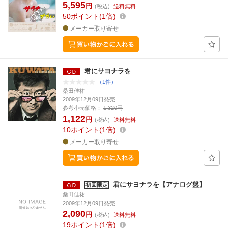
5,595
円
(税込)
送料無料
50
ポイント
1倍
メーカー取り寄せ
君にサヨナラを
（1件）
桑田佳祐
2009年12月09日発売
参考小売価格：
1,320円
1,122
円
(税込)
送料無料
10
ポイント
1倍
メーカー取り寄せ
君にサヨナラを【アナログ盤】
初回限定
桑田佳祐
2009年12月09日発売
2,090
円
(税込)
送料無料
19
ポイント
1倍