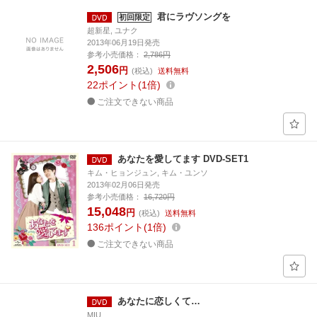
君にラヴソングを
初回限定
超新星, ユナク
2013年06月19日発売
参考小売価格：
2,786円
2,506
円
(税込)
送料無料
22
ポイント
1倍
ご注文できない商品
あなたを愛してます DVD-SET1
キム・ヒョンジュン, キム・ユンソ
2013年02月06日発売
参考小売価格：
16,720円
15,048
円
(税込)
送料無料
136
ポイント
1倍
ご注文できない商品
あなたに恋しくて…
MIU