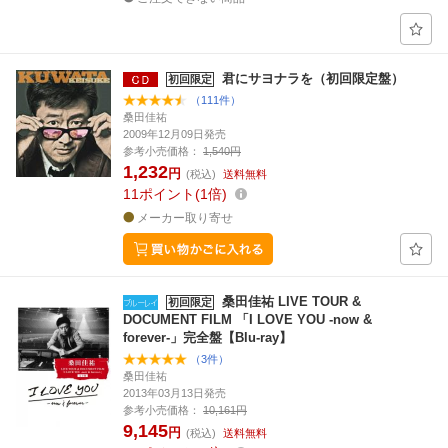
君にサヨナラを（初回限定盤）
初回限定
（111件）
桑田佳祐
2009年12月09日発売
参考小売価格：
1,540円
1,232
円
(税込)
送料無料
11
ポイント
1倍
メーカー取り寄せ
桑田佳祐 LIVE TOUR &
初回限定
DOCUMENT FILM 「I LOVE YOU -now &
forever-」完全盤【Blu-ray】
（3件）
桑田佳祐
2013年03月13日発売
参考小売価格：
10,161円
9,145
円
(税込)
送料無料