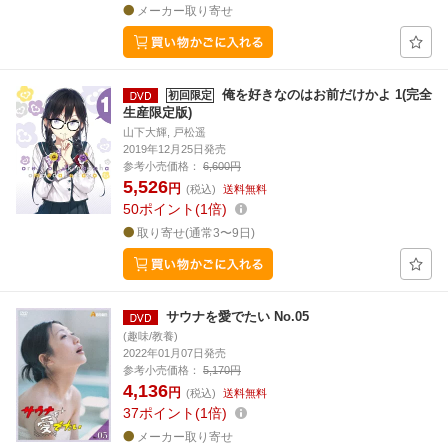
メーカー取り寄せ
俺を好きなのはお前だけかよ 1(完全
初回限定
生産限定版)
山下大輝, 戸松遥
2019年12月25日発売
参考小売価格：
6,600円
5,526
円
(税込)
送料無料
50
ポイント
1倍
取り寄せ(通常3〜9日)
サウナを愛でたい No.05
(趣味/教養)
2022年01月07日発売
参考小売価格：
5,170円
4,136
円
(税込)
送料無料
37
ポイント
1倍
メーカー取り寄せ