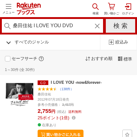
メニュー
すべてのジャンル
絞込み
セーフサーチ
おすすめ順
標準
1～30件 (全 30件)
I LOVE YOU -now&forever-
（138件）
桑田佳祐
2012年07月18日発売
参考小売価格：
3,457円
2,755
円
(税込)
送料無料
25
ポイント
1倍
在庫あり