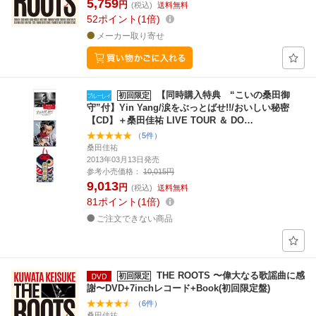
5,759
円
(税込)
送料無料
52
ポイント
1倍
メーカー取り寄せ
【同時購入特典 “こいの桑田御
初回限定
守”付】Yin Yang/涙をぶっとばせ!!/おいしい秘密
【CD】＋桑田佳祐 LIVE TOUR ＆ DO…
（5件）
桑田佳祐
2013年03月13日発売
参考小売価格：
10,015円
9,013
円
(税込)
送料無料
81
ポイント
1倍
ご注文できない商品
THE ROOTS 〜偉大なる歌謡曲に感
初回限定
謝〜DVD+7inchレコード+Book(初回限定盤)
（6件）
桑田佳祐