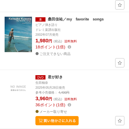
桑田佳祐／my favorite songs
ピアノ弾き語り
ドレミ楽譜出版社
2002年07月発売
1,980
円
(税込)
送料無料
18
ポイント
1倍
ご注文できない商品
君が好き
生田柚奈
2025年05月28日発売
参考小売価格：
4,400円
3,960
円
(税込)
送料無料
36
ポイント
1倍
メーカー取り寄せ