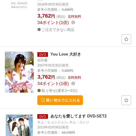
2016年09月30日発売
参考小売価格：
4,180円
3,762
円
(税込)
送料無料
34
ポイント
1倍
ご注文できない商品
You Love 大好き
岩田優
2007年05月30日発売
参考小売価格：
4,180円
3,762
円
(税込)
送料無料
34
ポイント
1倍
取り寄せ(通常3〜9日)
あなたを愛してます DVD-SET2
キム・ヒョンジュン, キム・ユンソ
2013年03月06日発売
参考小売価格：
16,720円