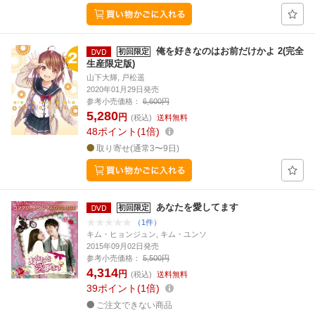
俺を好きなのはお前だけかよ 2(完全
初回限定
生産限定版)
山下大輝, 戸松遥
2020年01月29日発売
参考小売価格：
6,600円
5,280
円
(税込)
送料無料
48
ポイント
1倍
取り寄せ(通常3〜9日)
あなたを愛してます
初回限定
（1件）
キム・ヒョンジュン, キム・ユンソ
2015年09月02日発売
参考小売価格：
5,500円
4,314
円
(税込)
送料無料
39
ポイント
1倍
ご注文できない商品