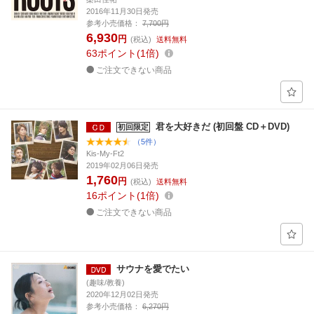
2016年11月30日発売
参考小売価格：
7,700円
6,930
円
(税込)
送料無料
63
ポイント
1倍
ご注文できない商品
君を大好きだ (初回盤 CD＋DVD)
初回限定
（5件）
Kis-My-Ft2
2019年02月06日発売
1,760
円
(税込)
送料無料
16
ポイント
1倍
ご注文できない商品
サウナを愛でたい
(趣味/教養)
2020年12月02日発売
参考小売価格：
6,270円