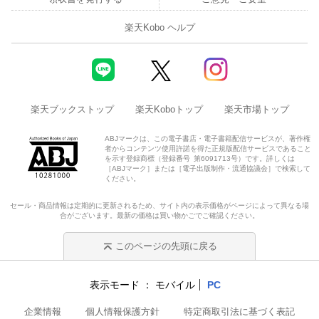
楽天Kobo ヘルプ
楽天ブックストップ
楽天Koboトップ
楽天市場トップ
ABJマークは、この電子書店・電子書籍配信サービスが、著作権
者からコンテンツ使用許諾を得た正規版配信サービスであること
を示す登録商標（登録番号 第6091713号）です。詳しくは
［ABJマーク］または［電子出版制作・流通協議会］で検索して
ください。
セール・商品情報は定期的に更新されるため、サイト内の表示価格がページによって異なる場
合がございます。最新の価格は買い物かごでご確認ください。
このページの先頭に戻る
表示モード
モバイル
PC
企業情報
個人情報保護方針
特定商取引法に基づく表記