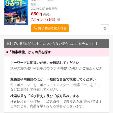
学習ポケット図鑑
新野大
2024年03月19日発売
850
円
(税込)
7
ポイント
1倍
探している商品が上手く見つからない場合はここをチェック！
■
「検索機能」から商品を探す
キーワードに間違いが無いか確認してください
漢字の変換違いや英単語のつづり間違いが無いかご確認くださ
い。
類義語や同義語のほか、一般的な言葉で検索してください
例：ポケモン を ポケットモンスター で検索「ー」を「−」
などに変換して検索してください。
検索結果を「並び替え」及び「絞り込み」する
検索結果を「並び順」「絞込条件」で絞り込み及び並び替えす
る事により、商品を早く探せる場合がございます。