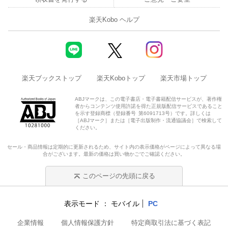
楽天Kobo ヘルプ
楽天ブックストップ
楽天Koboトップ
楽天市場トップ
ABJマークは、この電子書店・電子書籍配信サービスが、著作権
者からコンテンツ使用許諾を得た正規版配信サービスであること
を示す登録商標（登録番号 第6091713号）です。詳しくは
［ABJマーク］または［電子出版制作・流通協議会］で検索して
ください。
セール・商品情報は定期的に更新されるため、サイト内の表示価格がページによって異なる場
合がございます。最新の価格は買い物かごでご確認ください。
このページの先頭に戻る
表示モード
モバイル
PC
企業情報
個人情報保護方針
特定商取引法に基づく表記