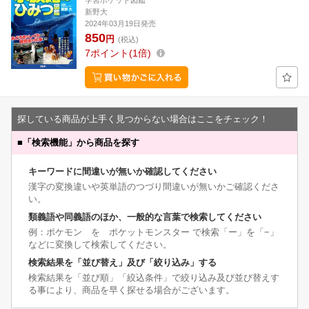
学習ポケット図鑑
新野大
2024年03月19日発売
850
円
(税込)
7
ポイント
1倍
探している商品が上手く見つからない場合はここをチェック！
■
「検索機能」から商品を探す
キーワードに間違いが無いか確認してください
漢字の変換違いや英単語のつづり間違いが無いかご確認くださ
い。
類義語や同義語のほか、一般的な言葉で検索してください
例：ポケモン を ポケットモンスター で検索「ー」を「−」
などに変換して検索してください。
検索結果を「並び替え」及び「絞り込み」する
検索結果を「並び順」「絞込条件」で絞り込み及び並び替えす
る事により、商品を早く探せる場合がございます。