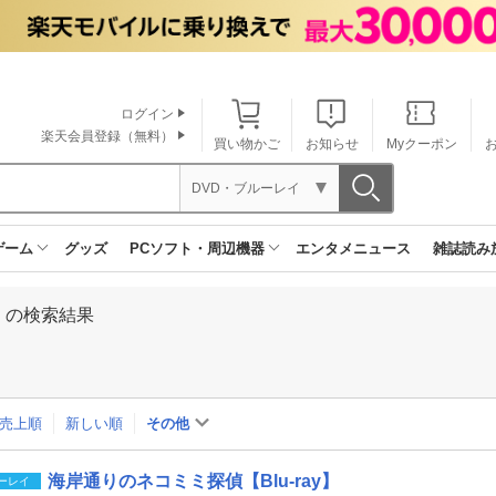
ログイン
楽天会員登録（無料）
買い物かご
お知らせ
Myクーポン
DVD・ブルーレイ
ゲーム
グッズ
PCソフト・周辺機器
エンタメニュース
雑誌読み
」の検索結果
売上順
新しい順
その他
海岸通りのネコミミ探偵【Blu-ray】
ーレイ