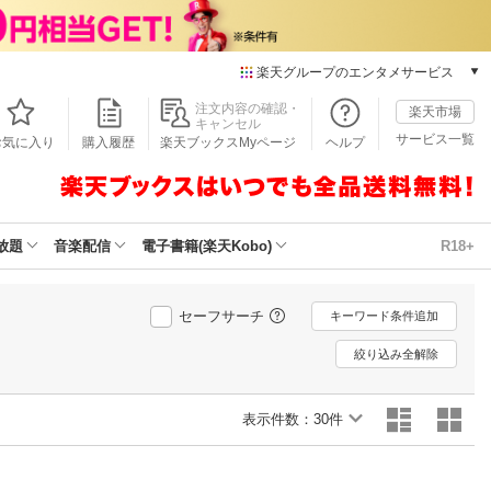
楽天グループのエンタメサービス
本/ゲーム/CD/DVD
注文内容の確認・
楽天市場
キャンセル
楽天ブックス
サービス一覧
お気に入り
購入履歴
楽天ブックスMyページ
ヘルプ
電子書籍
楽天Kobo
雑誌読み放題
楽天マガジン
放題
音楽配信
電子書籍(楽天Kobo)
R18+
音楽配信
楽天ミュージック
動画配信
セーフサーチ
キーワード条件追加
楽天TV
絞り込み全解除
動画配信ガイド
Rakuten PLAY
表示件数：
無料テレビ
30件
Rチャンネル
チケット