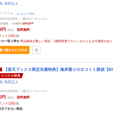
輝
,
和田正人
-
（
レビュー1件
）
3年03月15日発売 ／ (株)ポニーキャニオン
売価格：
7,480円
20%OFF
84円
送料無料
(税込)
イント
1倍
ーカー取り寄せ
商品確保が難しい場合、3週間程度でキャンセルとなる可能性があり
【楽天ブックス限定先着特典】海岸通りのネコミミ探偵【Blu-
オリジナル特典
輝
,
和田正人
3年03月15日発売 ／ (株)ポニーキャニオン
80円
送料無料
(税込)
イント
1倍
注文できない商品