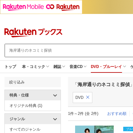
トップ
本・コミック
雑誌
音楽CD
DVD・ブルーレイ
絞り込み
「
海岸通りのネコミミ探偵
特典・仕様
DVD
オリジナル特典 (1)
1件～2件 (全 2件)
おすすめ順
ジャンル
すべてのジャンル
ブル