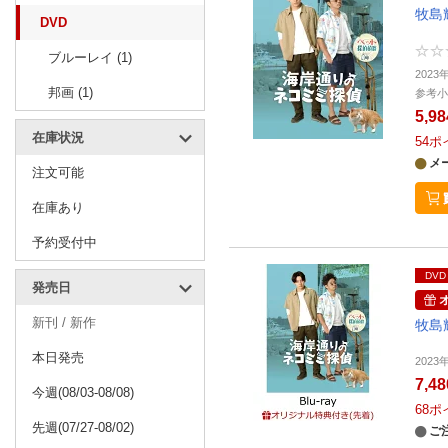
牧島
DVD
ブルーレイ (1)
202
邦画 (1)
参考小
5,9
在庫状況
54
ポ
メ
注文可能
在庫あり
予約受付中
DVD
発売日
新刊 / 新作
牧島
本日発売
202
7,4
今週(08/03-08/08)
68
ポ
先週(07/27-08/02)
ご