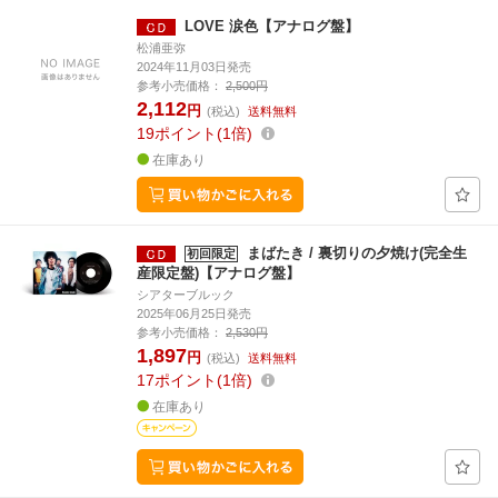
LOVE 涙色【アナログ盤】
松浦亜弥
2024年11月03日発売
参考小売価格：
2,500円
2,112
円
(税込)
送料無料
19
ポイント
1倍
在庫あり
まばたき / 裏切りの夕焼け(完全生
初回限定
産限定盤)【アナログ盤】
シアターブルック
2025年06月25日発売
参考小売価格：
2,530円
1,897
円
(税込)
送料無料
17
ポイント
1倍
在庫あり