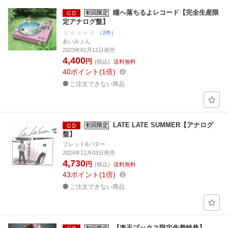
瞳へ落ちるよレコード【完全生産限
初回限定
定アナログ盤】
（2件）
あいみょん
2023年01月11日発売
4,400
円
(税込)
送料無料
40
ポイント
1倍
ご注文できない商品
LATE LATE SUMMER【アナログ
初回限定
盤】
ブレッド&バター
2024年11月03日発売
4,730
円
(税込)
送料無料
43
ポイント
1倍
ご注文できない商品
【楽天ブックス限定先着特典】