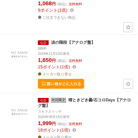
1,068
円
(税込)
送料無料
9
ポイント
1倍
ご注文できない商品
涙の階段【アナログ盤】
BBHF
2019年11月13日発売
1,650
円
(税込)
送料無料
15
ポイント
1倍
メーカー取り寄せ
晴ときどき曇/石コロDays【アナロ
初回限定
グ盤】
スキマスイッチ
2020年08月19日発売
1,999
円
(税込)
送料無料
18
ポイント
1倍
メーカー取り寄せ