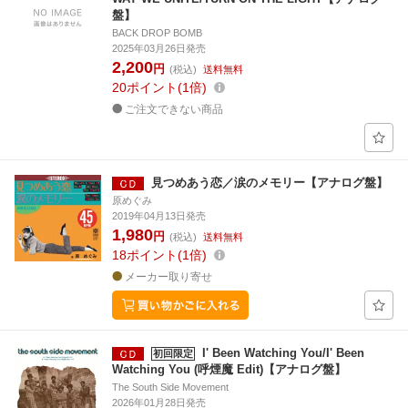
盤】
BACK DROP BOMB
2025年03月26日発売
2,200
円
(税込)
送料無料
20
ポイント
1倍
ご注文できない商品
見つめあう恋／涙のメモリー【アナログ盤】
原めぐみ
2019年04月13日発売
1,980
円
(税込)
送料無料
18
ポイント
1倍
メーカー取り寄せ
I' Been Watching You/I' Been
初回限定
Watching You (呼煙魔 Edit)【アナログ盤】
The South Side Movement
2026年01月28日発売