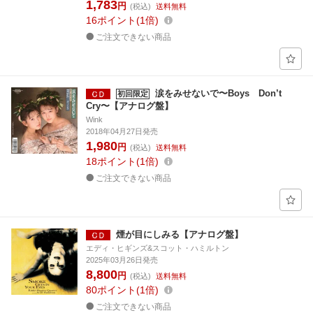
1,783
円
(税込)
送料無料
16
ポイント
1倍
ご注文できない商品
涙をみせないで〜Boys Don’t
初回限定
Cry〜【アナログ盤】
Wink
2018年04月27日発売
1,980
円
(税込)
送料無料
18
ポイント
1倍
ご注文できない商品
煙が目にしみる【アナログ盤】
エディ・ヒギンズ&スコット・ハミルトン
2025年03月26日発売
8,800
円
(税込)
送料無料
80
ポイント
1倍
ご注文できない商品