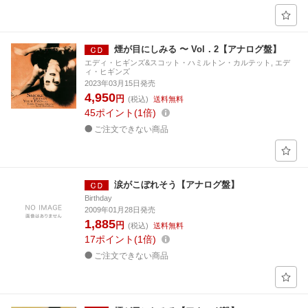
煙が目にしみる 〜 Vol．2【アナログ盤】
エディ・ヒギンズ&スコット・ハミルトン・カルテット, エデ
ィ・ヒギンズ
2023年03月15日発売
4,950
円
(税込)
送料無料
45
ポイント
1倍
ご注文できない商品
涙がこぼれそう【アナログ盤】
Birthday
2009年01月28日発売
1,885
円
(税込)
送料無料
17
ポイント
1倍
ご注文できない商品