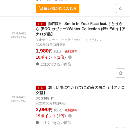
Smile In Your Face feat.さとうら
初回限定
ら (BOO カヴァー)/Winter Collection (45s Edit)【ア
ナログ盤】
矢舟テツロートリオと仮谷せいら, さとうらら
2022年11月03日発売
1,980
円
(税込)
送料無料
18
ポイント
1倍
ご注文できない商品
激しい雨に打たれて/この夜の向こう【アナロ
グ盤】
DOG FIGHT
2022年06月19日発売
2,090
円
(税込)
送料無料
19
ポイント
1倍
ご注文できない商品