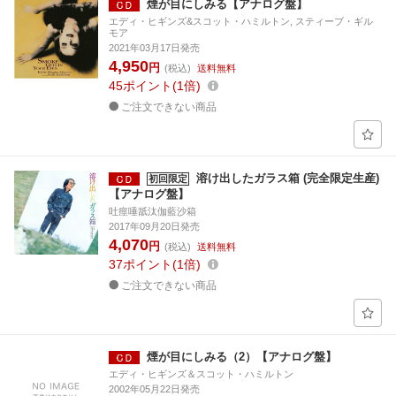
煙が目にしみる【アナログ盤】
エディ・ヒギンズ&スコット・ハミルトン, スティーブ・ギル
モア
2021年03月17日発売
4,950
円
(税込)
送料無料
45
ポイント
1倍
ご注文できない商品
溶け出したガラス箱 (完全限定生産)
初回限定
【アナログ盤】
吐痙唾舐汰伽藍沙箱
2017年09月20日発売
4,070
円
(税込)
送料無料
37
ポイント
1倍
ご注文できない商品
煙が目にしみる（2）【アナログ盤】
エディ・ヒギンズ＆スコット・ハミルトン
2002年05月22日発売