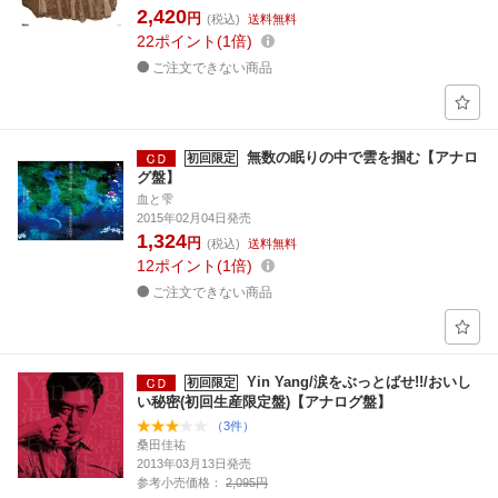
2,420
円
(税込)
送料無料
22
ポイント
1倍
ご注文できない商品
無数の眠りの中で雲を掴む【アナロ
初回限定
グ盤】
血と雫
2015年02月04日発売
1,324
円
(税込)
送料無料
12
ポイント
1倍
ご注文できない商品
Yin Yang/涙をぶっとばせ!!/おいし
初回限定
い秘密(初回生産限定盤)【アナログ盤】
（3件）
桑田佳祐
2013年03月13日発売
参考小売価格：
2,095円