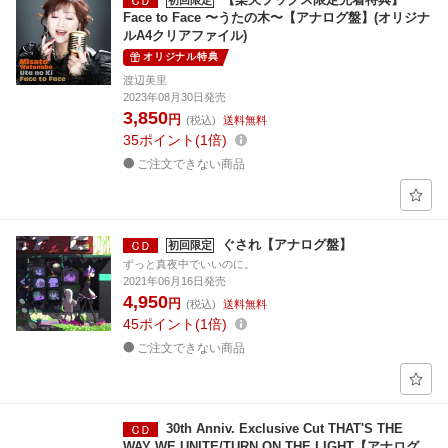
初回限定
Face to Face 〜うたの木〜【アナログ盤】(オリジナ
ルA4クリアファイル)
オリジナル特典
渡辺美里
2023年08月30日発売
3,850
円
(税込)
送料無料
35
ポイント
1倍
ご注文できない商品
ぐされ【アナログ盤】
初回限定
ずっと真夜中でいいのに。
2021年06月16日発売
4,950
円
(税込)
送料無料
45
ポイント
1倍
ご注文できない商品
30th Anniv. Exclusive Cut THAT'S THE
WAY WE UNITE/TURN ON THE LIGHT【アナログ