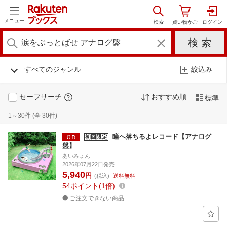
メニュー
すべてのジャンル
絞込み
セーフサーチ
おすすめ順
標準
1～30件 (全 30件)
瞳へ落ちるよレコード【アナログ
初回限定
盤】
あいみょん
2026年07月22日発売
5,940
円
(税込)
送料無料
54
ポイント
1倍
ご注文できない商品