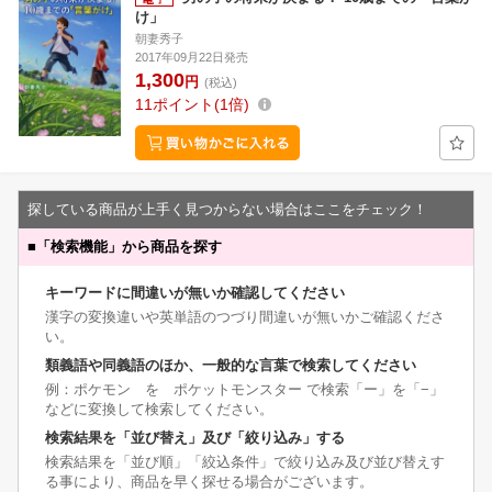
け」
朝妻秀子
2017年09月22日発売
1,300
円
(税込)
11
ポイント
1倍
探している商品が上手く見つからない場合はここをチェック！
■
「検索機能」から商品を探す
キーワードに間違いが無いか確認してください
漢字の変換違いや英単語のつづり間違いが無いかご確認くださ
い。
類義語や同義語のほか、一般的な言葉で検索してください
例：ポケモン を ポケットモンスター で検索「ー」を「−」
などに変換して検索してください。
検索結果を「並び替え」及び「絞り込み」する
検索結果を「並び順」「絞込条件」で絞り込み及び並び替えす
る事により、商品を早く探せる場合がございます。