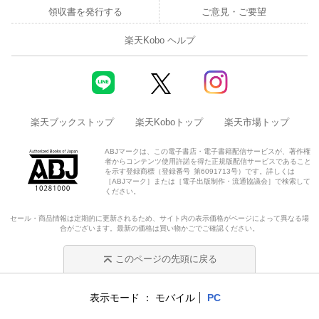
領収書を発行する
ご意見・ご要望
楽天Kobo ヘルプ
楽天ブックストップ
楽天Koboトップ
楽天市場トップ
ABJマークは、この電子書店・電子書籍配信サービスが、著作権
者からコンテンツ使用許諾を得た正規版配信サービスであること
を示す登録商標（登録番号 第6091713号）です。詳しくは
［ABJマーク］または［電子出版制作・流通協議会］で検索して
ください。
セール・商品情報は定期的に更新されるため、サイト内の表示価格がページによって異なる場
合がございます。最新の価格は買い物かごでご確認ください。
このページの先頭に戻る
表示モード
モバイル
PC