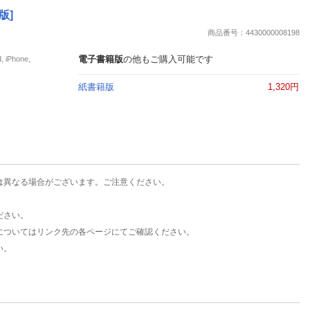
楽天チケット
版]
エンタメニュース
商品番号：4430000008198
推し楽
電子書籍版
の他もご購入可能です
Phone,
紙書籍版
1,320円
は異なる場合がございます。ご注意ください。
ださい。
についてはリンク先の各ページにてご確認ください。
い。