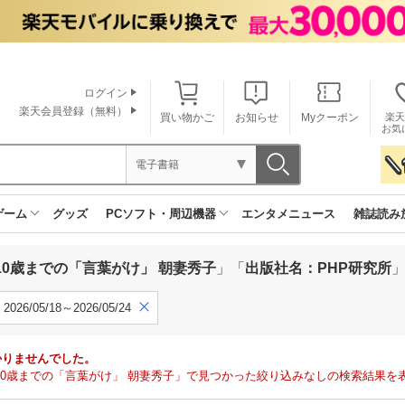
ログイン
楽天会員登録（無料）
買い物かご
お知らせ
Myクーポン
楽天
お気
電子書籍
ゲーム
グッズ
PCソフト・周辺機器
エンタメニュース
雑誌読み
10歳までの「言葉がけ」 朝妻秀子
」「
出版社名：PHP研究所
2026/05/18～2026/05/24
かりませんでした。
10歳までの「言葉がけ」 朝妻秀子」で見つかった絞り込みなしの検索結果を