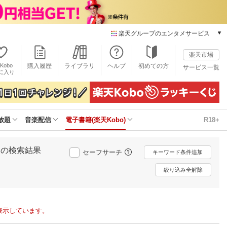
楽天グループのエンタメサービス
電子書籍
楽天市場
楽天Kobo
Kobo
購入履歴
ライブラリ
ヘルプ
初めての方
サービス一覧
本/ゲーム/CD/DVD
に入り
楽天ブックス
雑誌読み放題
楽天マガジン
放題
音楽配信
電子書籍(楽天Kobo)
R18+
音楽配信
楽天ミュージック
動画配信
」の検索結果
セーフサーチ
キーワード条件追加
楽天TV
動画配信ガイド
絞り込み全解除
Rakuten PLAY
無料テレビ
Rチャンネル
表示しています。
チケット