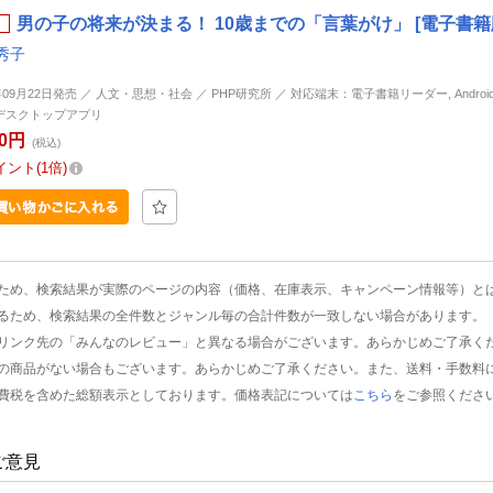
男の子の将来が決まる！ 10歳までの「言葉がけ」 [電子書籍
秀子
年09月22日発売 ／ 人文・思想・社会 ／ PHP研究所 ／ 対応端末：電子書籍リーダー, Android, i
d, デスクトップアプリ
00円
(税込)
イント
1倍
ため、検索結果が実際のページの内容（価格、在庫表示、キャンペーン情報等）と
るため、検索結果の全件数とジャンル毎の合計件数が一致しない場合があります。
リンク先の「みんなのレビュー」と異なる場合がございます。あらかじめご了承く
の商品がない場合もございます。あらかじめご了承ください。また、送料・手数料
費税を含めた総額表示としております。価格表記については
こちら
をご参照くださ
ご意見