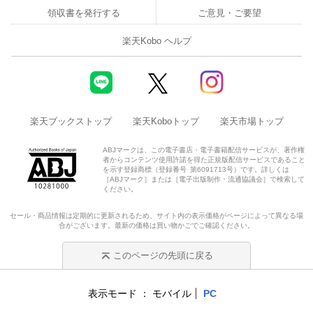
領収書を発行する
ご意見・ご要望
楽天Kobo ヘルプ
楽天ブックストップ
楽天Koboトップ
楽天市場トップ
ABJマークは、この電子書店・電子書籍配信サービスが、著作権
者からコンテンツ使用許諾を得た正規版配信サービスであること
を示す登録商標（登録番号 第6091713号）です。詳しくは
［ABJマーク］または［電子出版制作・流通協議会］で検索して
ください。
セール・商品情報は定期的に更新されるため、サイト内の表示価格がページによって異なる場
合がございます。最新の価格は買い物かごでご確認ください。
このページの先頭に戻る
表示モード
モバイル
PC