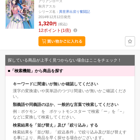
アリアンローズ
秋月アスカ
シリーズ名：
異世界出戻り奮闘記
2014年12月12日発売
1,320
円
(税込)
12
ポイント
1倍
探している商品が上手く見つからない場合はここをチェック！
■
「検索機能」から商品を探す
キーワードに間違いが無いか確認してください
漢字の変換違いや英単語のつづり間違いが無いかご確認くださ
い。
類義語や同義語のほか、一般的な言葉で検索してください
例：ポケモン を ポケットモンスター で検索「ー」を「−」
などに変換して検索してください。
検索結果を「並び替え」及び「絞り込み」する
検索結果を「並び順」「絞込条件」で絞り込み及び並び替えす
る事により、商品を早く探せる場合がございます。