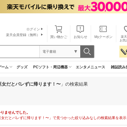
ログイン
楽天会員登録（無料）
買い物かご
お知らせ
Myクーポン
楽天
お気
電子書籍
ゲーム
グッズ
PCソフト・周辺機器
エンタメニュース
雑誌読み
〜巫女だとバレずに帰ります！〜
」の検索結果
かりませんでした。
〜巫女だとバレずに帰ります！〜」で見つかった絞り込みなしの検索結果を表