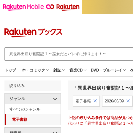
トップ
本・コミック
雑誌
音楽CD
DVD・ブルーレイ
絞り込み
「
異世界出戻り奮闘記 1 
ジャンル
電子書籍
2026/06/09
すべてのジャンル
上記の絞り込み条件では商品が見つ
電子書籍
代わりに「異世界出戻り奮闘記 1 
発売日