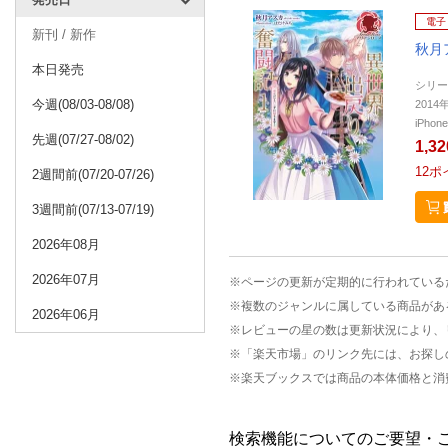
電子
新刊 / 新作
秋月
本日発売
シリー
今週(08/03-08/08)
201
iPho
先週(07/27-08/02)
1,3
12
ポ
2週間前(07/20-07/26)
3週間前(07/13-07/19)
2026年08月
2026年07月
※ページの更新が定期的に行われている
※複数のジャンルに属している商品があ
2026年06月
※レビューの星の数は更新状況により、
※「楽天市場」のリンク先には、お探し
※楽天ブックスでは商品の本体価格と消
検索機能についてのご要望・