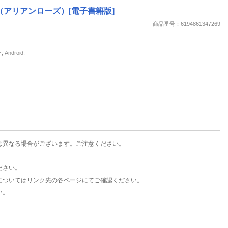
楽天チケット
（アリアンローズ）[電子書籍版]
エンタメニュース
商品番号：6194861347269
推し楽
droid,
は異なる場合がございます。ご注意ください。
ださい。
についてはリンク先の各ページにてご確認ください。
い。