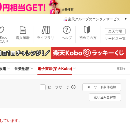
楽天グループのエンタメサービス
電子書籍
楽天市場
楽天Kobo
Kobo
購入履歴
ライブラリ
ヘルプ
初めての方
サービス一覧
本/ゲーム/CD/DVD
に入り
楽天ブックス
雑誌読み放題
楽天マガジン
放題
音楽配信
電子書籍(楽天Kobo)
R18+
音楽配信
楽天ミュージック
動画配信
セーフサーチ
キーワード条件追加
楽天TV
動画配信ガイド
絞り込み全解除
Rakuten PLAY
無料テレビ
Rチャンネル
示しています。
チケット