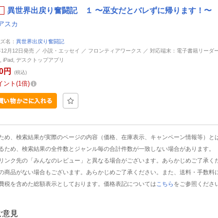
異世界出戻り奮闘記 １ 〜巫女だとバレずに帰ります！〜 
アスカ
ズ名：
異世界出戻り奮闘記
4年12月12日発売 ／ 小説・エッセイ ／ フロンティアワークス ／ 対応端末：電子書籍リーダー, An
ne, iPad, デスクトップアプリ
20円
(税込)
イント
1倍
ため、検索結果が実際のページの内容（価格、在庫表示、キャンペーン情報等）と
るため、検索結果の全件数とジャンル毎の合計件数が一致しない場合があります。
リンク先の「みんなのレビュー」と異なる場合がございます。あらかじめご了承く
の商品がない場合もございます。あらかじめご了承ください。また、送料・手数料
費税を含めた総額表示としております。価格表記については
こちら
をご参照くださ
ご意見