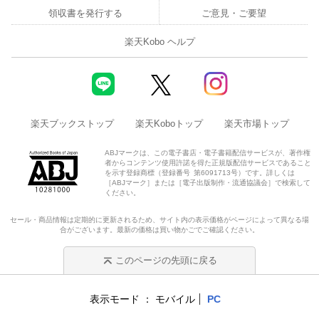
領収書を発行する
ご意見・ご要望
楽天Kobo ヘルプ
楽天ブックストップ
楽天Koboトップ
楽天市場トップ
ABJマークは、この電子書店・電子書籍配信サービスが、著作権
者からコンテンツ使用許諾を得た正規版配信サービスであること
を示す登録商標（登録番号 第6091713号）です。詳しくは
［ABJマーク］または［電子出版制作・流通協議会］で検索して
ください。
セール・商品情報は定期的に更新されるため、サイト内の表示価格がページによって異なる場
合がございます。最新の価格は買い物かごでご確認ください。
このページの先頭に戻る
表示モード
モバイル
PC