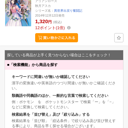
アリアンローズ
秋月アスカ
シリーズ名：
異世界出戻り奮闘記
2014年12月12日発売
1,320
円
(税込)
12
ポイント
1倍
探している商品が上手く見つからない場合はここをチェック！
■
「検索機能」から商品を探す
キーワードに間違いが無いか確認してください
漢字の変換違いや英単語のつづり間違いが無いかご確認くださ
い。
類義語や同義語のほか、一般的な言葉で検索してください
例：ポケモン を ポケットモンスター で検索「ー」を「−」
などに変換して検索してください。
検索結果を「並び替え」及び「絞り込み」する
検索結果を「並び順」「絞込条件」で絞り込み及び並び替えす
る事により、商品を早く探せる場合がございます。