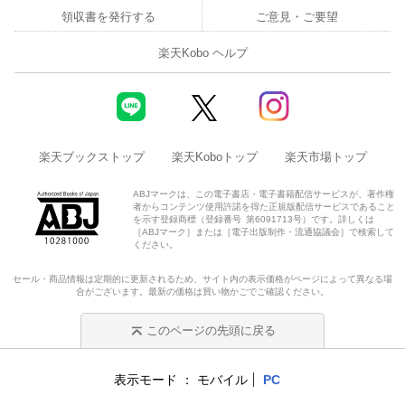
領収書を発行する
ご意見・ご要望
楽天Kobo ヘルプ
楽天ブックストップ
楽天Koboトップ
楽天市場トップ
ABJマークは、この電子書店・電子書籍配信サービスが、著作権
者からコンテンツ使用許諾を得た正規版配信サービスであること
を示す登録商標（登録番号 第6091713号）です。詳しくは
［ABJマーク］または［電子出版制作・流通協議会］で検索して
ください。
セール・商品情報は定期的に更新されるため、サイト内の表示価格がページによって異なる場
合がございます。最新の価格は買い物かごでご確認ください。
このページの先頭に戻る
表示モード
モバイル
PC