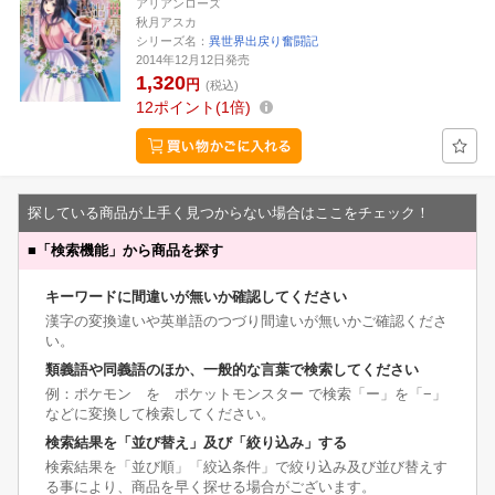
アリアンローズ
秋月アスカ
シリーズ名：
異世界出戻り奮闘記
2014年12月12日発売
1,320
円
(税込)
12
ポイント
1倍
探している商品が上手く見つからない場合はここをチェック！
■
「検索機能」から商品を探す
キーワードに間違いが無いか確認してください
漢字の変換違いや英単語のつづり間違いが無いかご確認くださ
い。
類義語や同義語のほか、一般的な言葉で検索してください
例：ポケモン を ポケットモンスター で検索「ー」を「−」
などに変換して検索してください。
検索結果を「並び替え」及び「絞り込み」する
検索結果を「並び順」「絞込条件」で絞り込み及び並び替えす
る事により、商品を早く探せる場合がございます。