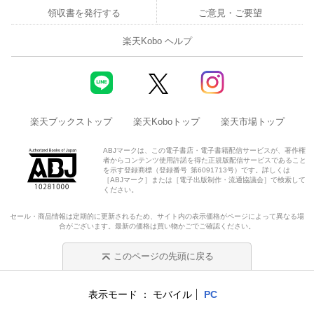
領収書を発行する
ご意見・ご要望
楽天Kobo ヘルプ
楽天ブックストップ
楽天Koboトップ
楽天市場トップ
ABJマークは、この電子書店・電子書籍配信サービスが、著作権
者からコンテンツ使用許諾を得た正規版配信サービスであること
を示す登録商標（登録番号 第6091713号）です。詳しくは
［ABJマーク］または［電子出版制作・流通協議会］で検索して
ください。
セール・商品情報は定期的に更新されるため、サイト内の表示価格がページによって異なる場
合がございます。最新の価格は買い物かごでご確認ください。
このページの先頭に戻る
表示モード
モバイル
PC