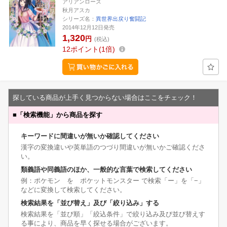
アリアンローズ
秋月アスカ
シリーズ名：
異世界出戻り奮闘記
2014年12月12日発売
1,320
円
(税込)
12
ポイント
1倍
探している商品が上手く見つからない場合はここをチェック！
■
「検索機能」から商品を探す
キーワードに間違いが無いか確認してください
漢字の変換違いや英単語のつづり間違いが無いかご確認くださ
い。
類義語や同義語のほか、一般的な言葉で検索してください
例：ポケモン を ポケットモンスター で検索「ー」を「−」
などに変換して検索してください。
検索結果を「並び替え」及び「絞り込み」する
検索結果を「並び順」「絞込条件」で絞り込み及び並び替えす
る事により、商品を早く探せる場合がございます。