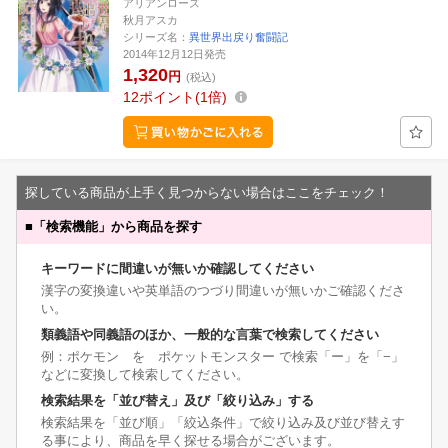
アリアンローズ
秋月アスカ
シリーズ名：
異世界出戻り奮闘記
2014年12月12日発売
1,320
円
(税込)
12
ポイント
1倍
探している商品が上手く見つからない場合はここをチェック！
■
「検索機能」から商品を探す
キーワードに間違いが無いか確認してください
漢字の変換違いや英単語のつづり間違いが無いかご確認くださ
い。
類義語や同義語のほか、一般的な言葉で検索してください
例：ポケモン を ポケットモンスター で検索「ー」を「−」
などに変換して検索してください。
検索結果を「並び替え」及び「絞り込み」する
検索結果を「並び順」「絞込条件」で絞り込み及び並び替えす
る事により、商品を早く探せる場合がございます。