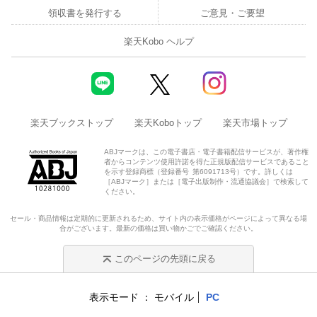
領収書を発行する
ご意見・ご要望
楽天Kobo ヘルプ
楽天ブックストップ
楽天Koboトップ
楽天市場トップ
ABJマークは、この電子書店・電子書籍配信サービスが、著作権
者からコンテンツ使用許諾を得た正規版配信サービスであること
を示す登録商標（登録番号 第6091713号）です。詳しくは
［ABJマーク］または［電子出版制作・流通協議会］で検索して
ください。
セール・商品情報は定期的に更新されるため、サイト内の表示価格がページによって異なる場
合がございます。最新の価格は買い物かごでご確認ください。
このページの先頭に戻る
表示モード
モバイル
PC