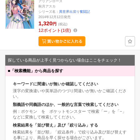
アリアンローズ
秋月アスカ
シリーズ名：
異世界出戻り奮闘記
2014年12月12日発売
1,320
円
(税込)
12
ポイント
1倍
探している商品が上手く見つからない場合はここをチェック！
■
「検索機能」から商品を探す
キーワードに間違いが無いか確認してください
漢字の変換違いや英単語のつづり間違いが無いかご確認くださ
い。
類義語や同義語のほか、一般的な言葉で検索してください
例：ポケモン を ポケットモンスター で検索「ー」を「−」
などに変換して検索してください。
検索結果を「並び替え」及び「絞り込み」する
検索結果を「並び順」「絞込条件」で絞り込み及び並び替えす
る事により、商品を早く探せる場合がございます。