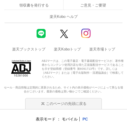
領収書を発行する
ご意見・ご要望
楽天Kobo ヘルプ
楽天ブックストップ
楽天Koboトップ
楽天市場トップ
ABJマークは、この電子書店・電子書籍配信サービスが、著作権
者からコンテンツ使用許諾を得た正規版配信サービスであること
を示す登録商標（登録番号 第6091713号）です。詳しくは
［ABJマーク］または［電子出版制作・流通協議会］で検索して
ください。
セール・商品情報は定期的に更新されるため、サイト内の表示価格がページによって異なる場
合がございます。最新の価格は買い物かごでご確認ください。
このページの先頭に戻る
表示モード
モバイル
PC