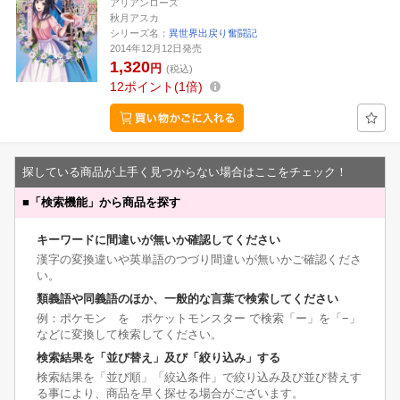
アリアンローズ
秋月アスカ
シリーズ名：
異世界出戻り奮闘記
2014年12月12日発売
1,320
円
(税込)
12
ポイント
1倍
探している商品が上手く見つからない場合はここをチェック！
■
「検索機能」から商品を探す
キーワードに間違いが無いか確認してください
漢字の変換違いや英単語のつづり間違いが無いかご確認くださ
い。
類義語や同義語のほか、一般的な言葉で検索してください
例：ポケモン を ポケットモンスター で検索「ー」を「−」
などに変換して検索してください。
検索結果を「並び替え」及び「絞り込み」する
検索結果を「並び順」「絞込条件」で絞り込み及び並び替えす
る事により、商品を早く探せる場合がございます。