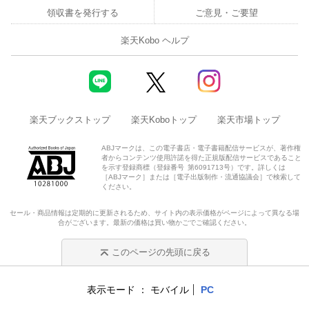
領収書を発行する
ご意見・ご要望
楽天Kobo ヘルプ
楽天ブックストップ
楽天Koboトップ
楽天市場トップ
ABJマークは、この電子書店・電子書籍配信サービスが、著作権
者からコンテンツ使用許諾を得た正規版配信サービスであること
を示す登録商標（登録番号 第6091713号）です。詳しくは
［ABJマーク］または［電子出版制作・流通協議会］で検索して
ください。
セール・商品情報は定期的に更新されるため、サイト内の表示価格がページによって異なる場
合がございます。最新の価格は買い物かごでご確認ください。
このページの先頭に戻る
表示モード
モバイル
PC