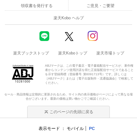
領収書を発行する
ご意見・ご要望
楽天Kobo ヘルプ
楽天ブックストップ
楽天Koboトップ
楽天市場トップ
ABJマークは、この電子書店・電子書籍配信サービスが、著作権
者からコンテンツ使用許諾を得た正規版配信サービスであること
を示す登録商標（登録番号 第6091713号）です。詳しくは
［ABJマーク］または［電子出版制作・流通協議会］で検索して
ください。
セール・商品情報は定期的に更新されるため、サイト内の表示価格がページによって異なる場
合がございます。最新の価格は買い物かごでご確認ください。
このページの先頭に戻る
表示モード
モバイル
PC