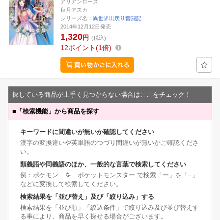
アリアンローズ
秋月アスカ
シリーズ名：
異世界出戻り奮闘記
2014年12月12日発売
1,320
円
(税込)
12
ポイント
1倍
探している商品が上手く見つからない場合はここをチェック！
■
「検索機能」から商品を探す
キーワードに間違いが無いか確認してください
漢字の変換違いや英単語のつづり間違いが無いかご確認くださ
い。
類義語や同義語のほか、一般的な言葉で検索してください
例：ポケモン を ポケットモンスター で検索「ー」を「−」
などに変換して検索してください。
検索結果を「並び替え」及び「絞り込み」する
検索結果を「並び順」「絞込条件」で絞り込み及び並び替えす
る事により、商品を早く探せる場合がございます。