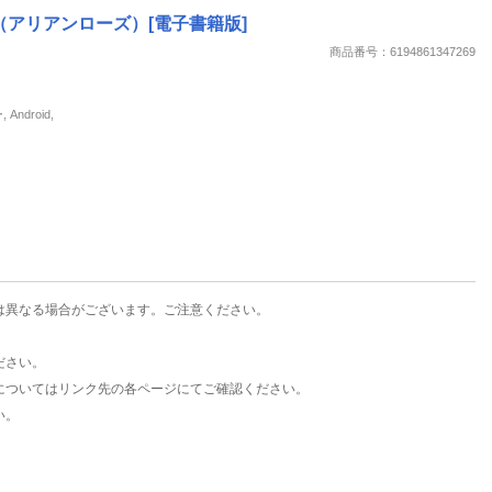
楽天チケット
（アリアンローズ）[電子書籍版]
エンタメニュース
商品番号：6194861347269
推し楽
droid,
は異なる場合がございます。ご注意ください。
ださい。
についてはリンク先の各ページにてご確認ください。
い。