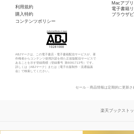
Macアプリ
利用規約
電子書籍リ
購入特約
ブラウザビ
コンテンツポリシー
ABJマークは、この電子書店・電子書籍配信サービスが、著
作権者からコンテンツ使用許諾を得た正規版配信サービスで
あることを示す登録商標（登録番号 第6091713号）です。
詳しくは［ABJマーク］または［電子出版制作・流通協議
会］で検索してください。
セール・商品情報は定期的に更新さ
楽天ブックスト