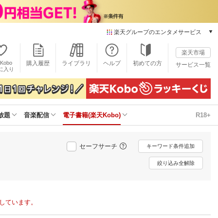
楽天グループのエンタメサービス
電子書籍
楽天市場
楽天Kobo
Kobo
購入履歴
ライブラリ
ヘルプ
初めての方
サービス一覧
本/ゲーム/CD/DVD
に入り
楽天ブックス
雑誌読み放題
楽天マガジン
放題
音楽配信
電子書籍(楽天Kobo)
R18+
音楽配信
楽天ミュージック
動画配信
セーフサーチ
キーワード条件追加
楽天TV
動画配信ガイド
絞り込み全解除
Rakuten PLAY
無料テレビ
Rチャンネル
示しています。
チケット