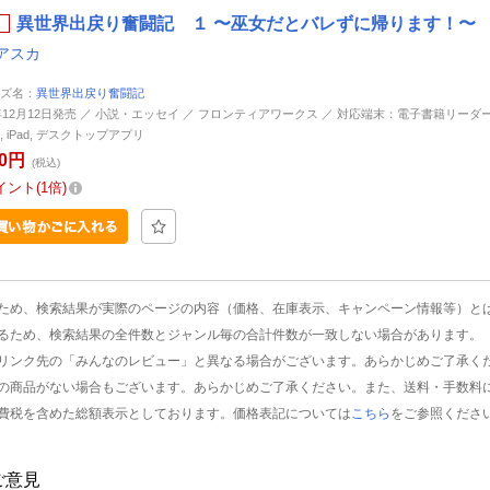
異世界出戻り奮闘記 １ 〜巫女だとバレずに帰ります！〜 
アスカ
ズ名：
異世界出戻り奮闘記
4年12月12日発売 ／ 小説・エッセイ ／ フロンティアワークス ／ 対応端末：電子書籍リーダー, An
ne, iPad, デスクトップアプリ
20円
(税込)
イント
1倍
ため、検索結果が実際のページの内容（価格、在庫表示、キャンペーン情報等）と
るため、検索結果の全件数とジャンル毎の合計件数が一致しない場合があります。
リンク先の「みんなのレビュー」と異なる場合がございます。あらかじめご了承く
の商品がない場合もございます。あらかじめご了承ください。また、送料・手数料
費税を含めた総額表示としております。価格表記については
こちら
をご参照くださ
ご意見