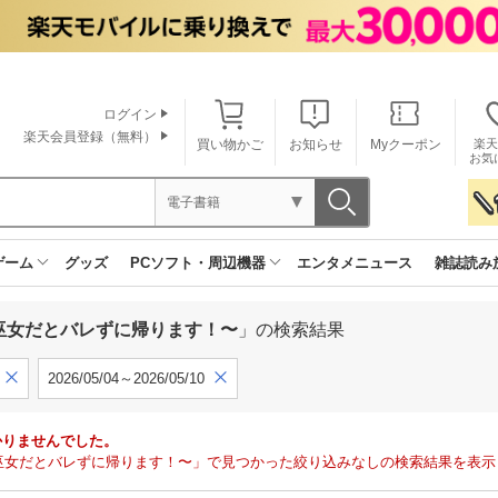
ログイン
楽天会員登録（無料）
買い物かご
お知らせ
Myクーポン
楽天
お気
電子書籍
ゲーム
グッズ
PCソフト・周辺機器
エンタメニュース
雑誌読み
〜巫女だとバレずに帰ります！〜
」の検索結果
2026/05/04～2026/05/10
かりませんでした。
〜巫女だとバレずに帰ります！〜」で見つかった絞り込みなしの検索結果を表