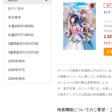
電子
新刊 / 新作
秋月
本日発売
シリー
今週(08/03-08/08)
201
iPho
先週(07/27-08/02)
1,3
12
ポ
2週間前(07/20-07/26)
3週間前(07/13-07/19)
2026年08月
2026年07月
※ページの更新が定期的に行われている
※複数のジャンルに属している商品があ
2026年06月
※レビューの星の数は更新状況により、
※「楽天市場」のリンク先には、お探し
※楽天ブックスでは商品の本体価格と消
検索機能についてのご要望・