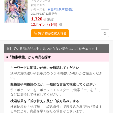
アリアンローズ
秋月アスカ
シリーズ名：
異世界出戻り奮闘記
2014年12月12日発売
1,320
円
(税込)
12
ポイント
1倍
探している商品が上手く見つからない場合はここをチェック！
■
「検索機能」から商品を探す
キーワードに間違いが無いか確認してください
漢字の変換違いや英単語のつづり間違いが無いかご確認くださ
い。
類義語や同義語のほか、一般的な言葉で検索してください
例：ポケモン を ポケットモンスター で検索「ー」を「−」
などに変換して検索してください。
検索結果を「並び替え」及び「絞り込み」する
検索結果を「並び順」「絞込条件」で絞り込み及び並び替えす
る事により、商品を早く探せる場合がございます。