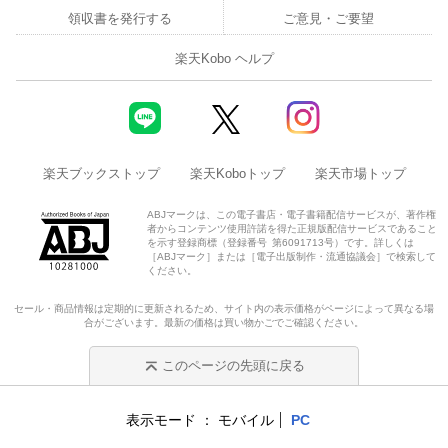
領収書を発行する
ご意見・ご要望
楽天Kobo ヘルプ
楽天ブックストップ
楽天Koboトップ
楽天市場トップ
ABJマークは、この電子書店・電子書籍配信サービスが、著作権
者からコンテンツ使用許諾を得た正規版配信サービスであること
を示す登録商標（登録番号 第6091713号）です。詳しくは
［ABJマーク］または［電子出版制作・流通協議会］で検索して
ください。
セール・商品情報は定期的に更新されるため、サイト内の表示価格がページによって異なる場
合がございます。最新の価格は買い物かごでご確認ください。
このページの先頭に戻る
表示モード
モバイル
PC