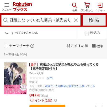
メニュー
すべてのジャンル
絞込み
セーフサーチ
おすすめ順
標準
1～30件 (全 30件)
疎遠だった幼馴染が最近やたら構ってくる
【電子限定SS付き】
BeLuck文庫
（2件）
中原涼
シリーズ名：
疎遠だった幼馴染が最近やたら構ってくる
2026年03月20日発売
847
円
(税込)
7
ポイント
1倍