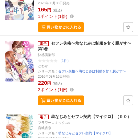
2023年03月03日発売
165
円
(税込)
1
ポイント
1倍
セフレ失格〜幼なじみは制服を甘く脱がす〜
第1巻
快感倶楽部
（1件）
とわか
シリーズ名：
セフレ失格〜幼なじみは制服を甘く脱がす〜
2016年09月16日発売
220
円
(税込)
2
ポイント
1倍
幼なじみとセフレ契約【マイクロ】（５０）
フラワーコミックスα
宮城杏奈
シリーズ名：
幼なじみとセフレ契約【マイクロ】