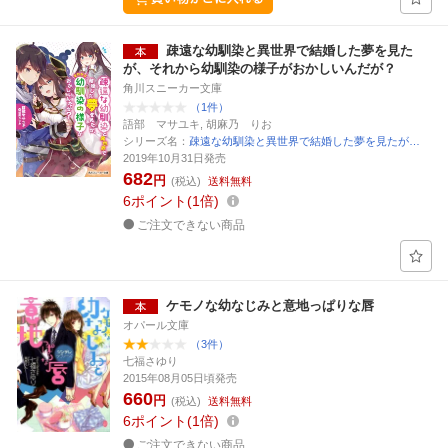
疎遠な幼馴染と異世界で結婚した夢を見た
が、それから幼馴染の様子がおかしいんだが？
角川スニーカー文庫
（1件）
語部 マサユキ, 胡麻乃 りお
シリーズ名：
疎遠な幼馴染と異世界で結婚した夢を見たが…
2019年10月31日発売
682
円
(税込)
送料無料
6
ポイント
1倍
ご注文できない商品
ケモノな幼なじみと意地っぱりな唇
オパール文庫
（3件）
七福さゆり
2015年08月05日頃発売
660
円
(税込)
送料無料
6
ポイント
1倍
ご注文できない商品