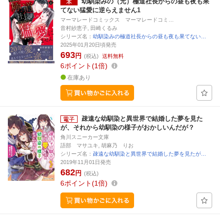
幼馴染みの（元）極道社長からの昼も夜も果
てない猛愛に逆らえません1
マーマレードコミックス マーマレードコミ…
音村紗恵子, 田崎くるみ
シリーズ名：
幼馴染みの極道社長からの昼も夜も果てない…
2025年01月20日頃発売
693
円
(税込)
送料無料
6
ポイント
1倍
在庫あり
疎遠な幼馴染と異世界で結婚した夢を見た
が、それから幼馴染の様子がおかしいんだが？
角川スニーカー文庫
語部 マサユキ, 胡麻乃 りお
シリーズ名：
疎遠な幼馴染と異世界で結婚した夢を見たが…
2019年11月01日発売
682
円
(税込)
6
ポイント
1倍