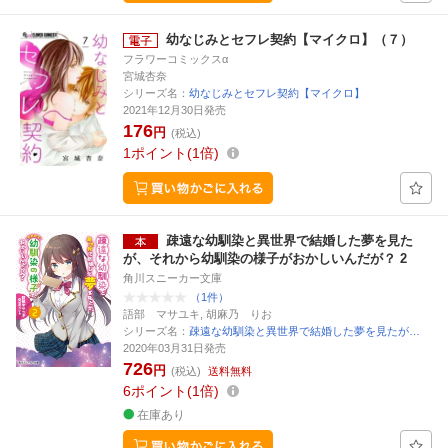
幼なじみとセフレ契約【マイクロ】（７）
フラワーコミックスα
宮城杏奈
シリーズ名：
幼なじみとセフレ契約【マイクロ】
2021年12月30日発売
176
円
(税込)
1
ポイント
1倍
疎遠な幼馴染と異世界で結婚した夢を見た
が、それから幼馴染の様子がおかしいんだが？ 2
角川スニーカー文庫
（1件）
語部 マサユキ, 胡麻乃 りお
シリーズ名：
疎遠な幼馴染と異世界で結婚した夢を見たが…
2020年03月31日発売
726
円
(税込)
送料無料
6
ポイント
1倍
在庫あり