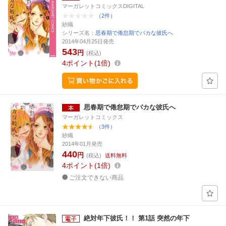
マーガレットコミックスDIGITAL
（2件）
紗織
シリーズ名：
思春期で倦怠期でバカな彼氏へ
2014年04月25日発売
543
円
(税込)
4
ポイント
1倍
思春期で倦怠期でバカな彼氏へ
マーガレットコミックス
（3件）
紗織
2014年01月発売
440
円
(税込)
送料無料
4
ポイント
1倍
ご注文できない商品
絶対年下彼氏！！ 第1話 突然の年下