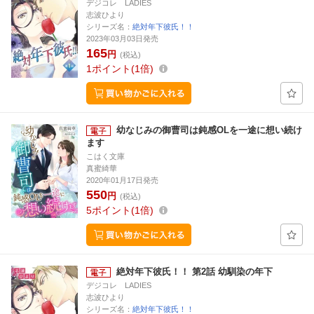
デジコレ LADIES
志波ひより
シリーズ名：
絶対年下彼氏！！
2023年03月03日発売
165
円
(税込)
1
ポイント
1倍
幼なじみの御曹司は鈍感OLを一途に想い続け
ます
こはく文庫
真蜜綺華
2020年01月17日発売
550
円
(税込)
5
ポイント
1倍
絶対年下彼氏！！ 第2話 幼馴染の年下
デジコレ LADIES
志波ひより
シリーズ名：
絶対年下彼氏！！