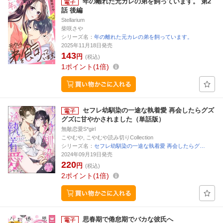
年の離れた元カレの弟を飼っています。 第2
話 後編
Stellarium
柴咲さや
シリーズ名：
年の離れた元カレの弟を飼っています。
2025年11月18日発売
143
円
(税込)
1
ポイント
1倍
セフレ幼馴染の一途な執着愛 再会したらグズ
グズに甘やかされました（単話版）
無敵恋愛S*girl
こやむや, こやむや読み切りCollection
シリーズ名：
セフレ幼馴染の一途な執着愛 再会したらグ…
2024年09月19日発売
220
円
(税込)
2
ポイント
1倍
思春期で倦怠期でバカな彼氏へ