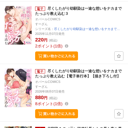
尽くしたがり幼馴染は一途な想いをナカまで
たっぷり教え込む３
オパールCOMICS
すーざん
シリーズ名：
尽くしたがり幼馴染は一途な想いをナカまで…
2025年11月07日発売
220
円
(税込)
2
ポイント
1倍
尽くしたがり幼馴染は一途な想いをナカまで
たっぷり教え込む【電子単行本】【描き下ろし付】
オパールCOMICS
すーざん
2026年08月07日発売
880
円
(税込)
8
ポイント
1倍