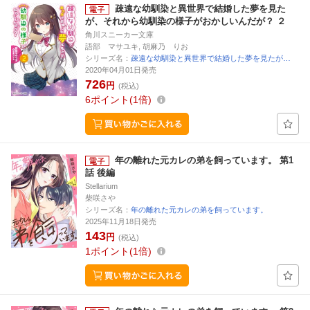
疎遠な幼馴染と異世界で結婚した夢を見た
が、それから幼馴染の様子がおかしいんだが？ ２
角川スニーカー文庫
語部 マサユキ, 胡麻乃 りお
シリーズ名：
疎遠な幼馴染と異世界で結婚した夢を見たが…
2020年04月01日発売
726
円
(税込)
6
ポイント
1倍
年の離れた元カレの弟を飼っています。 第1
話 後編
Stellarium
柴咲さや
シリーズ名：
年の離れた元カレの弟を飼っています。
2025年11月18日発売
143
円
(税込)
1
ポイント
1倍