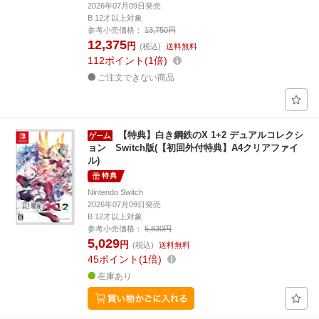
2026年07月09日発売
B 12才以上対象
参考小売価格：
13,750円
12,375
円
(税込)
送料無料
112
ポイント
1倍
ご注文できない商品
【特典】白き鋼鉄のX 1+2 デュアルコレクシ
ョン Switch版(【初回外付特典】A4クリアファイ
ル)
特典
Nintendo Switch
2026年07月09日発売
B 12才以上対象
参考小売価格：
5,830円
5,029
円
(税込)
送料無料
45
ポイント
1倍
在庫あり