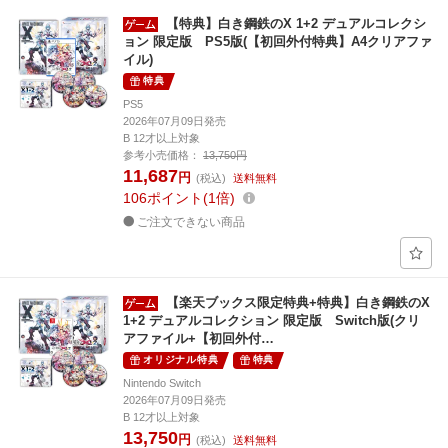
【特典】白き鋼鉄のX 1+2 デュアルコレクシ
ョン 限定版 PS5版(【初回外付特典】A4クリアファ
イル)
特典
PS5
2026年07月09日発売
B 12才以上対象
参考小売価格：
13,750円
11,687
円
(税込)
送料無料
106
ポイント
1倍
ご注文できない商品
【楽天ブックス限定特典+特典】白き鋼鉄のX
1+2 デュアルコレクション 限定版 Switch版(クリ
アファイル+【初回外付…
オリジナル特典
特典
Nintendo Switch
2026年07月09日発売
B 12才以上対象
13,750
円
(税込)
送料無料