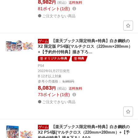
8,982
円
(税込)
送料無料
81
ポイント
1倍
ご注文できない商品
【楽天ブックス限定特典+特典】白き鋼鉄の
X2 限定版 PS4版(マルチクロス（220mm×280mm）
+【予約外付特典】描き下ろ…
オリジナル特典
特典
PS4
2022年01月27日発売
B 12才以上対象
参考小売価格：
9,980円
8,083
円
(税込)
送料無料
73
ポイント
1倍
ご注文できない商品
【楽天ブックス限定特典+特典】白き鋼鉄の
X2 PS4版(マルチクロス（220mm×280mm）+【予
約外付特典】描き下ろしA4ク…