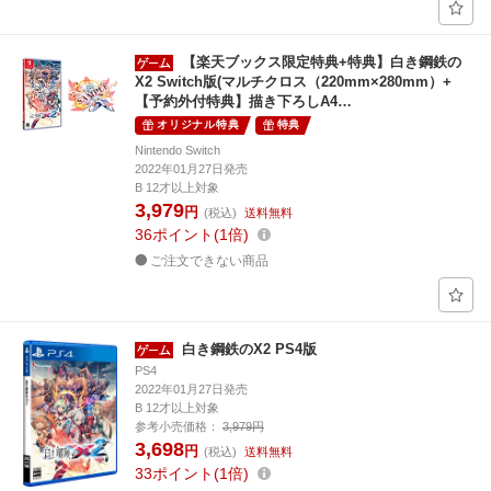
【楽天ブックス限定特典+特典】白き鋼鉄の
X2 Switch版(マルチクロス（220mm×280mm）+
【予約外付特典】描き下ろしA4…
オリジナル特典
特典
Nintendo Switch
2022年01月27日発売
B 12才以上対象
3,979
円
(税込)
送料無料
36
ポイント
1倍
ご注文できない商品
白き鋼鉄のX2 PS4版
PS4
2022年01月27日発売
B 12才以上対象
参考小売価格：
3,979円
3,698
円
(税込)
送料無料
33
ポイント
1倍