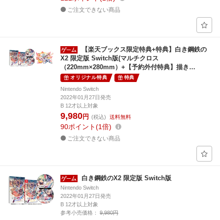
ご注文できない商品
【楽天ブックス限定特典+特典】白き鋼鉄の
X2 限定版 Switch版(マルチクロス
（220mm×280mm）+【予約外付特典】描き…
オリジナル特典
特典
Nintendo Switch
2022年01月27日発売
B 12才以上対象
9,980
円
(税込)
送料無料
90
ポイント
1倍
ご注文できない商品
白き鋼鉄のX2 限定版 Switch版
Nintendo Switch
2022年01月27日発売
B 12才以上対象
参考小売価格：
9,980円