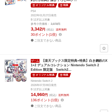
オリジナル特典
特典
PS4
2022年01月27日発売
B 12才以上対象
参考小売価格：
3,979円
3,342
円
(税込)
送料無料
30
ポイント
1倍
ご注文できない商品
【楽天ブックス限定特典+特典】白き鋼鉄のX
1+2 デュアルコレクション Nintendo Switch 2
Edition 限定版 Switch2…
オリジナル特典
特典
Nintendo Switch 2
2026年07月09日発売
B 12才以上対象
14,960
円
(税込)
送料無料
136
ポイント
1倍
ご注文できない商品