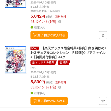
2026年07月09日発売
B 12才以上対象
参考小売価格：
5,830円
5,042
円
(税込)
送料無料
45
ポイント
1倍
在庫あり
【楽天ブックス限定特典+特典】白き鋼鉄のX
1+2 デュアルコレクション PS5版(クリアファイル
+【初回外付特典】A4ク…
オリジナル特典
特典
PS5
2026年07月09日発売
B 12才以上対象
5,830
円
(税込)
送料無料
53
ポイント
1倍
在庫あり