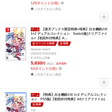
125
ポイント
1倍
ご注文できない商品
【楽天ブックス限定特典+特典】白き鋼鉄のX
1+2 デュアルコレクション Switch版(クリアファイ
ル+【初回外付特典】A…
オリジナル特典
特典
Nintendo Switch
2026年07月09日発売
B 12才以上対象
5,830
円
(税込)
送料無料
53
ポイント
1倍
ご注文できない商品
【特典】白き鋼鉄のX 1+2 デュアルコレクシ
ョン PS5版(【初回外付特典】A4クリアファイル)
特典
PS5