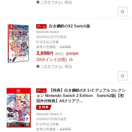
ご注文できない商品
白き鋼鉄のX2 Switch版
Nintendo Switch
2022年01月27日発売
B 12才以上対象
参考小売価格：
3,979円
3,698
円
(税込)
送料無料
33
ポイント
1倍
ご注文できない商品
【特典】白き鋼鉄のX 1+2 デュアルコレクシ
ョン Nintendo Switch 2 Edition Switch2版(【初
回外付特典】A4クリアフ…
特典
Nintendo Switch 2
2026年07月09日発売
B 12才以上対象
参考小売価格：
6,930円