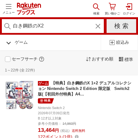
メニュー
ゲーム
絞込み
セーフサーチ
おすすめ順
標準
1～22件 (全 22件)
【特典】白き鋼鉄のX 1+2 デュアルコレクシ
ョン Nintendo Switch 2 Edition 限定版 Switch2
版(【初回外付特典】A4…
特典
Nintendo Switch 2
2026年07月09日発売
B 12才以上対象
参考小売価格：
14,960円
13,464
円
(税込)
送料無料
122
ポイント
1倍