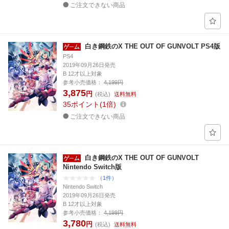
ご注文できない商品
白き鋼鉄のX THE OUT OF GUNVOLT PS4版
PS4
2019年09月26日発売
B 12才以上対象
参考小売価格：
4,199円
3,875
円
(税込)
送料無料
35
ポイント
1倍
ご注文できない商品
白き鋼鉄のX THE OUT OF GUNVOLT
Nintendo Switch版
（1件）
Nintendo Switch
2019年09月26日発売
B 12才以上対象
参考小売価格：
4,199円
3,780
円
(税込)
送料無料