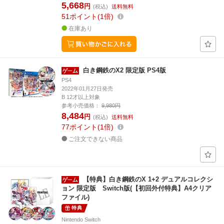
5,668
円
(税込)
送料無料
51
ポイント
1倍
在庫あり
白き鋼鉄のX2 限定版 PS4版
PS4
2022年01月27日発売
B 12才以上対象
参考小売価格：
9,980円
8,484
円
(税込)
送料無料
77
ポイント
1倍
ご注文できない商品
【特典】白き鋼鉄のX 1+2 デュアルコレクシ
ョン 限定版 Switch版(【初回外付特典】A4クリア
ファイル)
特典
Nintendo Switch