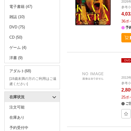
2026
電子書籍 (47)
参考小
4,0
雑誌 (10)
36
ポ
DVD (75)
予
CD (50)
ゲーム (4)
洋書 (9)
DVD
アダルト(68)
2013
[18歳未満の方のご利用はご遠
参考小
慮ください]
2,8
在庫状況
25
ポ
ご
注文可能
在庫あり
予約受付中