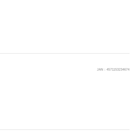
楽天チケット
エンタメニュース
推し楽
JAN：4571153234674