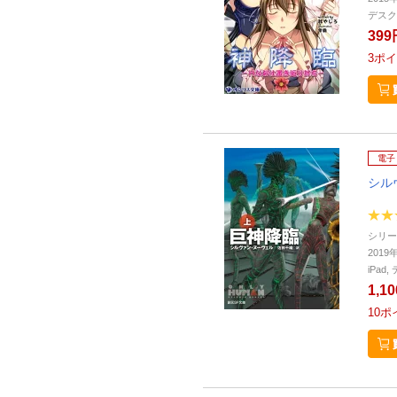
デスク
399
3
ポイ
電子
シル
シリー
2019
iPa
1,1
10
ポ