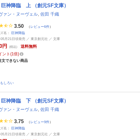
巨神降臨 上 （創元SF文庫）
ヴァン・ヌーヴェル
,
佐田 千織
3.50
（
レビュー6件
）
ーズ名：
巨神降臨
9年05月21日頃発売 ／ 東京創元社 ／ 文庫
00円
送料無料
(税込)
イント
1倍
注文できない商品
おもしろい
巨神降臨 下 （創元SF文庫）
ヴァン・ヌーヴェル
,
佐田 千織
3.75
（
レビュー9件
）
ーズ名：
巨神降臨
9年05月21日頃発売 ／ 東京創元社 ／ 文庫