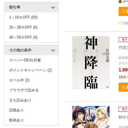
メ
割引率
1～19％OFF (93)
C
20～39％OFF (6)
40～59％OFF (4)
電子
竹田
その他の条件
2023
スーパーDEAL対象
デスク
1,9
ポイントキャンペーン (2)
18
ポ
セール中 (2)
ブラウザで読める
立ち読みあり
電子
試聴あり
秋や
動画あり
2015