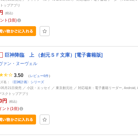
トップアプリ
円
(税込)
ント
1倍
巨神降臨 上 （創元ＳＦ文庫）[電子書籍版]
ヴァン・ヌーヴェル
3.50
（
レビュー6件
）
ズ名：
〈巨神計画〉シリーズ
年05月21日発売 ／ 小説・エッセイ ／ 東京創元社 ／ 対応端末：電子書籍リーダー, Android, iP
d, デスクトップアプリ
00円
(税込)
イント
1倍