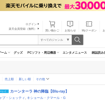
ログイン
楽天会員登録（無料）
買い物かご
お知らせ
Myクーポン
すべてのジャンル
ゲーム
グッズ
PCソフト・周辺機器
エンタメニュース
雑誌読み
売上順
新しい順
その他
カーンターラ 神の降臨【Blu-ray】
ーレイ
ャブ・シェッティ
,
キショール・クマール・G