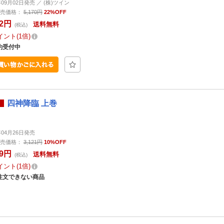
年09月02日発売 ／ (株)ツイン
売価格：
5,170円
22%OFF
32円
送料無料
(税込)
イント
1倍
約受付中
四神降臨 上巻
年04月26日発売
売価格：
3,121円
10%OFF
09円
送料無料
(税込)
イント
1倍
注文できない商品