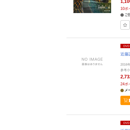
1,1
10
ポ
ご
DVD
近藤
2016
参考小
2,7
24
ポ
メ
DVD