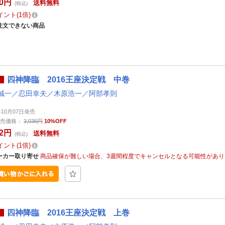
00円
送料無料
(税込)
イント
1倍
注文できない商品
四神降臨 2016王座決定戦 中巻
誠一／忍田幸夫／木原浩一／阿部孝則
年10月07日発売
売価格：
3,036円
10%OFF
32円
送料無料
(税込)
イント
1倍
ーカー取り寄せ
商品確保が難しい場合、3週間程度でキャンセルとなる可能性があり
四神降臨 2016王座決定戦 上巻