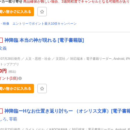
ーカー取り寄せ
商品確保が難しい場合、3週間程度でキャンセルとなる可能性があり
D・映像 エントリーでポイント最大10倍キャンペーン
神降臨 本当の神が現れる [電子書籍版]
文義
年07月28日発売 ／ 人文・思想・社会 ／ 文芸社 ／ 対応端末：電子書籍リーダー, Android, iPhone
トップアプリ
80円
(税込)
イント
1倍
神降臨ーHなお仕置き返り討ちー （オシリス文庫）[電子書籍
しろ
,
零覇
年01月23日発売 ／ ライトノベル ／ KADOKAWA ／ 対応端末：電子書籍リーダー, Android, iPhon