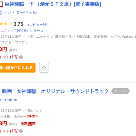
巨神降臨 下 （創元ＳＦ文庫）[電子書籍版]
ヴァン・ヌーヴェル
3.75
（
レビュー9件
）
ズ名：
〈巨神計画〉シリーズ
年05月21日発売 ／ 小説・エッセイ ／ 東京創元社 ／ 対応端末：電子書籍リーダー, Android, iP
d, デスクトップアプリ
00円
(税込)
イント
1倍
映画「女神降臨」オリジナル・サウンドトラック
アルバム
n Frieden
年03月19日発売 ／ (株)バップ
売価格：
2,750円
6%OFF
58円
送料無料
(税込)
イント
1倍