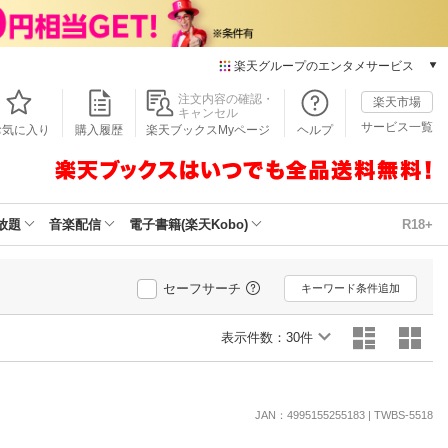
楽天グループのエンタメサービス
本/ゲーム/CD/DVD
注文内容の確認・
楽天市場
キャンセル
楽天ブックス
サービス一覧
お気に入り
購入履歴
楽天ブックスMyページ
ヘルプ
電子書籍
楽天Kobo
雑誌読み放題
楽天マガジン
放題
音楽配信
電子書籍(楽天Kobo)
R18+
音楽配信
楽天ミュージック
動画配信
セーフサーチ
キーワード条件追加
楽天TV
動画配信ガイド
表示件数：
30件
Rakuten PLAY
無料テレビ
Rチャンネル
JAN：4995155255183 | TWBS-5518
チケット