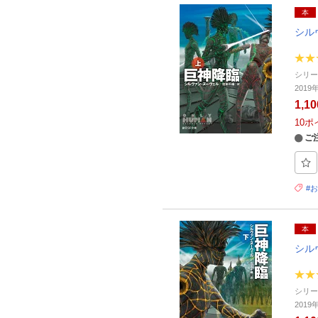
本
シル
シリ
201
1,1
10
ポ
ご
#
本
シル
シリ
201