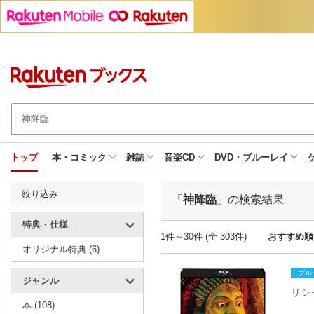
トップ
本・コミック
雑誌
音楽CD
DVD・ブルーレイ
絞り込み
「
神降臨
」の検索結果
特典・仕様
1件～30件 (全 303件)
おすすめ順
オリジナル特典 (6)
ブル
ジャンル
リシ
本 (108)