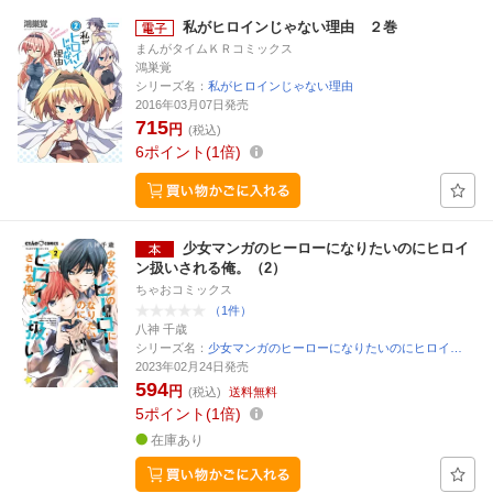
私がヒロインじゃない理由 ２巻
まんがタイムＫＲコミックス
鴻巣覚
シリーズ名：
私がヒロインじゃない理由
2016年03月07日発売
715
円
(税込)
6
ポイント
1倍
少女マンガのヒーローになりたいのにヒロイ
ン扱いされる俺。（2）
ちゃおコミックス
（1件）
八神 千歳
シリーズ名：
少女マンガのヒーローになりたいのにヒロイ…
2023年02月24日発売
594
円
(税込)
送料無料
5
ポイント
1倍
在庫あり