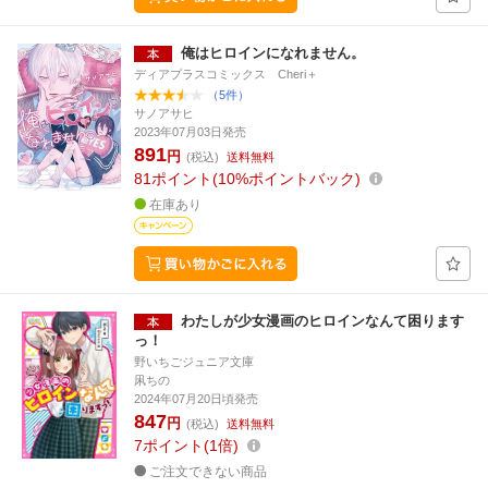
俺はヒロインになれません。
ディアプラスコミックス Cheri＋
（5件）
サノアサヒ
2023年07月03日発売
891
円
(税込)
送料無料
81
ポイント
10%ポイントバック
在庫あり
わたしが少女漫画のヒロインなんて困ります
っ！
野いちごジュニア文庫
凩ちの
2024年07月20日頃発売
847
円
(税込)
送料無料
7
ポイント
1倍
ご注文できない商品