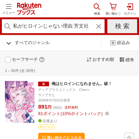
メニュー
すべてのジャンル
絞込み
セーフサーチ
おすすめ順
標準
1～30件 (全 30件)
俺はヒロインになれません。破！
ディアプラスコミックス Cheri＋
サノアサヒ
2026年07月01日発売
891
円
(税込)
送料無料
81
ポイント
10%ポイントバック
在庫あり