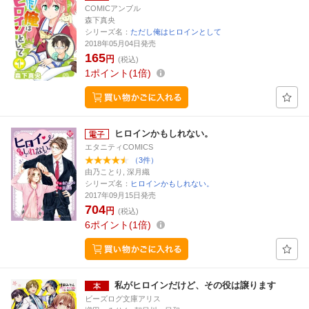
COMICアンブル
森下真央
シリーズ名：
ただし俺はヒロインとして
2018年05月04日発売
165
円
(税込)
1
ポイント
1倍
ヒロインかもしれない。
エタニティCOMICS
（3件）
由乃ことり, 深月織
シリーズ名：
ヒロインかもしれない。
2017年09月15日発売
704
円
(税込)
6
ポイント
1倍
私がヒロインだけど、その役は譲ります
ビーズログ文庫アリス