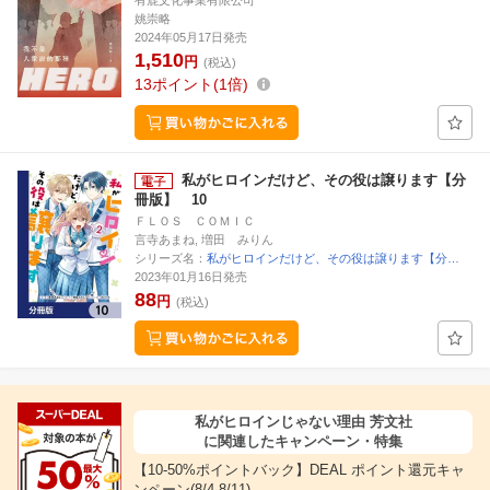
有鹿文化事業有限公司
姚崇略
2024年05月17日発売
1,510
円
(税込)
13
ポイント
1倍
私がヒロインだけど、その役は譲ります【分
冊版】 10
ＦＬＯＳ ＣＯＭＩＣ
言寺あまね, 増田 みりん
シリーズ名：
私がヒロインだけど、その役は譲ります【分…
2023年01月16日発売
88
円
(税込)
私がヒロインじゃない理由 芳文社
に関連したキャンペーン・特集
【10-50%ポイントバック】DEAL ポイント還元キャ
ンペーン(8/4-8/11)