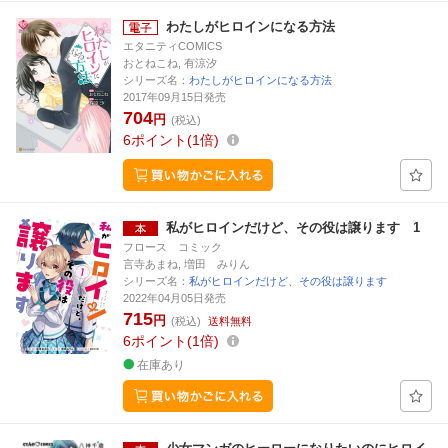
わたしがヒロインになる方法
エタニティCOMICS
おとねこね, 有涼汐
シリーズ名：
わたしがヒロインになる方法
2017年09月15日発売
704
円
(税込)
6
ポイント
1倍
私がヒロインだけど、その役は譲ります 1
フロース コミック
言寺あまね, 増田 みりん
シリーズ名：
私がヒロインだけど、その役は譲ります
2022年04月05日発売
715
円
(税込)
送料無料
6
ポイント
1倍
在庫あり