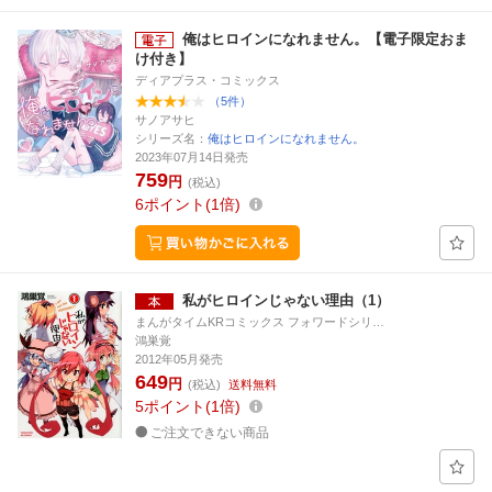
俺はヒロインになれません。【電子限定おま
け付き】
ディアプラス・コミックス
（5件）
サノアサヒ
シリーズ名：
俺はヒロインになれません。
2023年07月14日発売
759
円
(税込)
6
ポイント
1倍
私がヒロインじゃない理由（1）
まんがタイムKRコミックス フォワードシリ…
鴻巣覚
2012年05月発売
649
円
(税込)
送料無料
5
ポイント
1倍
ご注文できない商品