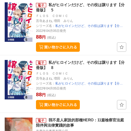
私がヒロインだけど、その役は譲ります【分
冊版】 5
ＦＬＯＳ ＣＯＭＩＣ
言寺あまね, 増田 みりん
シリーズ名：
私がヒロインだけど、その役は譲ります【分…
2022年04月05日発売
88
円
(税込)
私がヒロインだけど、その役は譲ります【分
冊版】 8
ＦＬＯＳ ＣＯＭＩＣ
言寺あまね, 増田 みりん
シリーズ名：
私がヒロインだけど、その役は譲ります【分…
2022年04月05日発売
88
円
(税込)
我不是人家說的那種HERO：11篇檢察官法庭
陪伴與法律實踐的故事