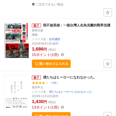
ご注文できない商品
我不做英雄：一個台灣人在烏克蘭的戰爭洗禮
燎原出版
陳晞
シリーズ名：
全民國防
2024年06月13日発売
1,686
円
(税込)
15
ポイント
1倍
僕たちはヒーローになれなかった。
（7件）
葉田甲太
シリーズ名：
僕たちはヒーローになれなかった。
2019年11月22日発売
1,430
円
(税込)
13
ポイント
1倍