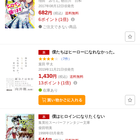
増田 みりん, 朝日川 日和
2017年08月12日頃発売
682
円
(税込)
送料無料
6
ポイント
1倍
ご注文できない商品
僕たちはヒーローになれなかった。
（7件）
葉田 甲太
2019年11月21日頃発売
1,430
円
(税込)
送料無料
13
ポイント
1倍
在庫あり
僕はヒロインになりたくない
集英社スーパーファンタジー文庫
柴田明美
1998年03月発売
544