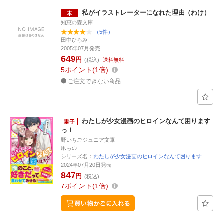
私がイラストレーターになれた理由（わけ）
知恵の森文庫
（5件）
田中ひろみ
2005年07月発売
649
円
(税込)
送料無料
5
ポイント
1倍
ご注文できない商品
わたしが少女漫画のヒロインなんて困ります
っ！
野いちごジュニア文庫
凩ちの
シリーズ名：
わたしが少女漫画のヒロインなんて困ります…
2024年07月20日発売
847
円
(税込)
7
ポイント
1倍