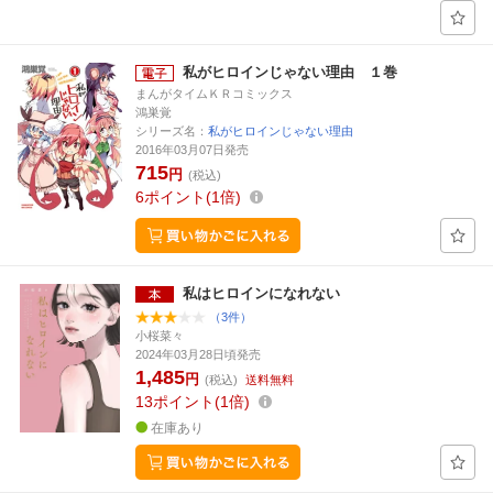
私がヒロインじゃない理由 １巻
まんがタイムＫＲコミックス
鴻巣覚
シリーズ名：
私がヒロインじゃない理由
2016年03月07日発売
715
円
(税込)
6
ポイント
1倍
私はヒロインになれない
（3件）
小桜菜々
2024年03月28日頃発売
1,485
円
(税込)
送料無料
13
ポイント
1倍
在庫あり