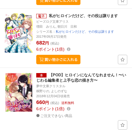
私がヒロインだけど、その役は譲ります
ビーズログ文庫アリス
増田 みりん, 朝日川 日和
シリーズ名：
私がヒロインだけど、その役は譲ります
2017年09月17日発売
682
円
(税込)
6
ポイント
1倍
【POD】ヒロインになんてなれません！〜い
じわる編集者と上手な恋の描き方〜
夢中文庫クリスタル
桐野りの, よしのずな
2018年12月04日頃発売
660
円
(税込)
送料無料
6
ポイント
1倍
ご注文できない商品