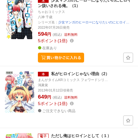
少女マンガのヒーローになりたいのにヒロイ
ン扱いされる俺。（1）
ちゃおコミックス
八神 千歳
シリーズ名：
少女マンガのヒーローになりたいのにヒロイ…
2022年07月26日発売
594
円
(税込)
送料無料
5
ポイント
1倍
在庫あり
私がヒロインじゃない理由（2）
まんがタイムKRコミックス フォワードシリ…
鴻巣覚
2013年01月12日頃発売
649
円
(税込)
送料無料
5
ポイント
1倍
ご注文できない商品
ただし俺はヒロインとして（１）