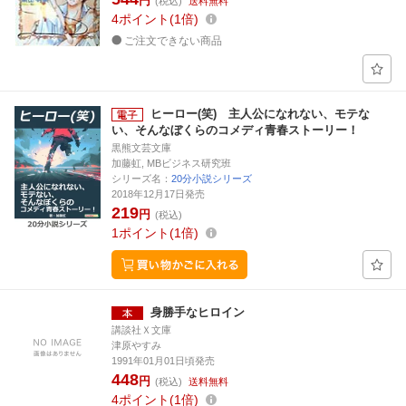
円
(税込)
送料無料
4
ポイント
1倍
ご注文できない商品
ヒーロー(笑) 主人公になれない、モテな
い、そんなぼくらのコメディ青春ストーリー！
黒熊文芸文庫
加藤虹, MBビジネス研究班
シリーズ名：
20分小説シリーズ
2018年12月17日発売
219
円
(税込)
1
ポイント
1倍
身勝手なヒロイン
講談社Ｘ文庫
津原やすみ
1991年01月01日頃発売
448
円
(税込)
送料無料
4
ポイント
1倍