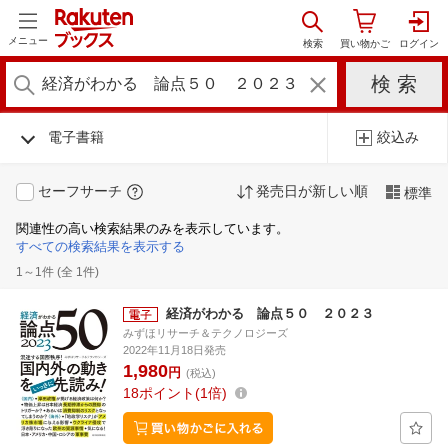
メニュー
電子書籍
絞込み
セーフサーチ
発売日が新しい順
標準
関連性の高い検索結果のみを表示しています。
すべての検索結果を表示する
1～1件 (全 1件)
経済がわかる 論点５０ ２０２３
みずほリサーチ＆テクノロジーズ
2022年11月18日発売
1,980
円
(税込)
18
ポイント
1倍