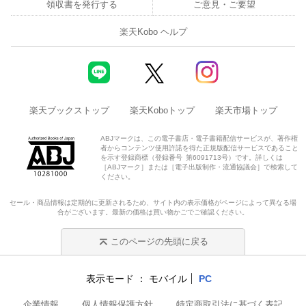
領収書を発行する
ご意見・ご要望
楽天Kobo ヘルプ
楽天ブックストップ
楽天Koboトップ
楽天市場トップ
ABJマークは、この電子書店・電子書籍配信サービスが、著作権
者からコンテンツ使用許諾を得た正規版配信サービスであること
を示す登録商標（登録番号 第6091713号）です。詳しくは
［ABJマーク］または［電子出版制作・流通協議会］で検索して
ください。
セール・商品情報は定期的に更新されるため、サイト内の表示価格がページによって異なる場
合がございます。最新の価格は買い物かごでご確認ください。
このページの先頭に戻る
表示モード
モバイル
PC
企業情報
個人情報保護方針
特定商取引法に基づく表記