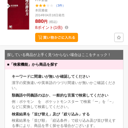
PHP新書
（3件）
本田雅俊
2014年04月18日発売
880
円
(税込)
8
ポイント
1倍
探している商品が上手く見つからない場合はここをチェック！
■
「検索機能」から商品を探す
キーワードに間違いが無いか確認してください
漢字の変換違いや英単語のつづり間違いが無いかご確認くださ
い。
類義語や同義語のほか、一般的な言葉で検索してください
例：ポケモン を ポケットモンスター で検索「ー」を「−」
などに変換して検索してください。
検索結果を「並び替え」及び「絞り込み」する
検索結果を「並び順」「絞込条件」で絞り込み及び並び替えす
る事により、商品を早く探せる場合がございます。