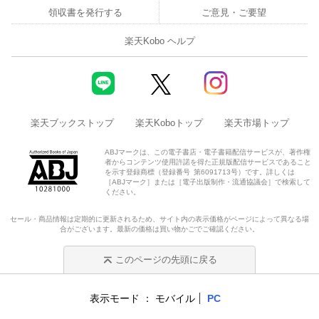
領収書を発行する
ご意見・ご要望
楽天Kobo ヘルプ
楽天ブックストップ
楽天Koboトップ
楽天市場トップ
ABJマークは、この電子書店・電子書籍配信サービスが、著作権
者からコンテンツ使用許諾を得た正規版配信サービスであること
を示す登録商標（登録番号 第6091713号）です。詳しくは
［ABJマーク］または［電子出版制作・流通協議会］で検索して
ください。
セール・商品情報は定期的に更新されるため、サイト内の表示価格がページによって異なる場
合がございます。最新の価格は買い物かごでご確認ください。
このページの先頭に戻る
表示モード
モバイル
PC