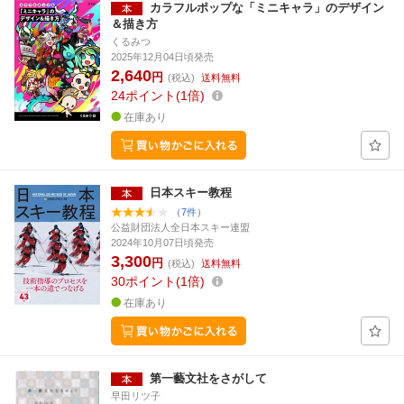
カラフルポップな「ミニキャラ」のデザイン
＆描き方
くるみつ
2025年12月04日頃発売
2,640
円
(税込)
送料無料
24
ポイント
1倍
在庫あり
日本スキー教程
（7件）
公益財団法人全日本スキー連盟
2024年10月07日頃発売
3,300
円
(税込)
送料無料
30
ポイント
1倍
在庫あり
第一藝文社をさがして
早田リツ子