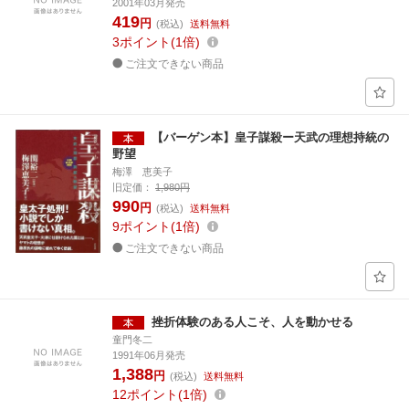
2001年03月発売
419
円
(税込)
送料無料
3
ポイント
1倍
ご注文できない商品
【バーゲン本】皇子謀殺ー天武の理想持統の
野望
梅澤 恵美子
旧定価：
1,980円
990
円
(税込)
送料無料
9
ポイント
1倍
ご注文できない商品
挫折体験のある人こそ、人を動かせる
童門冬二
1991年06月発売
1,388
円
(税込)
送料無料
12
ポイント
1倍