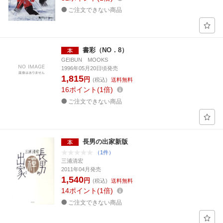
ご注文できない商品
書彩（NO．8）
GEIBUN MOOKS
1996年05月20日頃発売
1,815
円
(税込)
送料無料
16
ポイント
1倍
ご注文できない商品
長男の出家新版
（1件）
三浦清宏
2011年04月発売
1,540
円
(税込)
送料無料
14
ポイント
1倍
ご注文できない商品