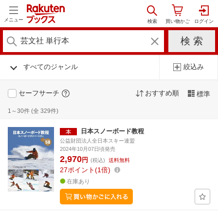
メニュー
すべてのジャンル
絞込み
セーフサーチ
おすすめ順
標準
1～30件 (全 329件)
日本スノーボード教程
公益財団法人全日本スキー連盟
2024年10月07日頃発売
2,970
円
(税込)
送料無料
27
ポイント
1倍
在庫あり