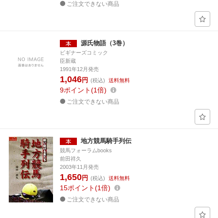
ご注文できない商品
源氏物語（3巻）
ビギナーズコミック
臣新蔵
1991年12月発売
1,046
円
(税込)
送料無料
9
ポイント
1倍
ご注文できない商品
地方競馬騎手列伝
競馬フォーラムbooks
前田祥久
2003年11月発売
1,650
円
(税込)
送料無料
15
ポイント
1倍
ご注文できない商品