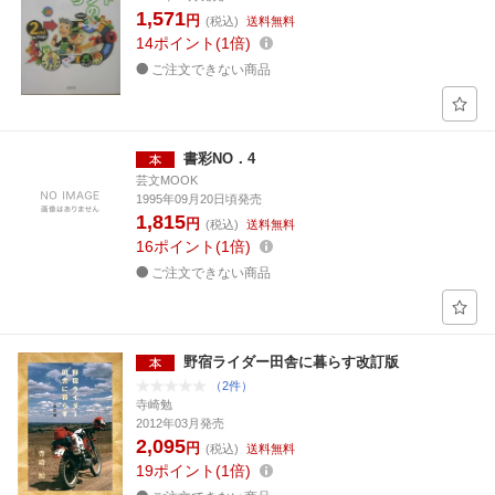
1,571
円
(税込)
送料無料
14
ポイント
1倍
ご注文できない商品
書彩NO．4
芸文MOOK
1995年09月20日頃発売
1,815
円
(税込)
送料無料
16
ポイント
1倍
ご注文できない商品
野宿ライダー田舎に暮らす改訂版
（2件）
寺崎勉
2012年03月発売
2,095
円
(税込)
送料無料
19
ポイント
1倍