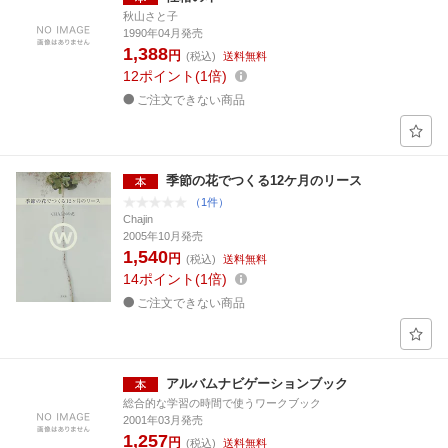
秋山さと子
1990年04月発売
1,388
円
(税込)
送料無料
12
ポイント
1倍
ご注文できない商品
季節の花でつくる12ケ月のリース
（1件）
Chajin
2005年10月発売
1,540
円
(税込)
送料無料
14
ポイント
1倍
ご注文できない商品
アルバムナビゲーションブック
総合的な学習の時間で使うワークブック
2001年03月発売
1,257
円
(税込)
送料無料