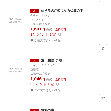
生きるのが楽になる仏教の本
Geibun library
ひろさちや
1996年07月発売
1,601
円
(税込)
送料無料
14
ポイント
1倍
ご注文できない商品
源氏物語（1巻）
ビギナーズコミック
臣新蔵
1991年12月発売
1,046
円
(税込)
送料無料
9
ポイント
1倍
ご注文できない商品
性格の本