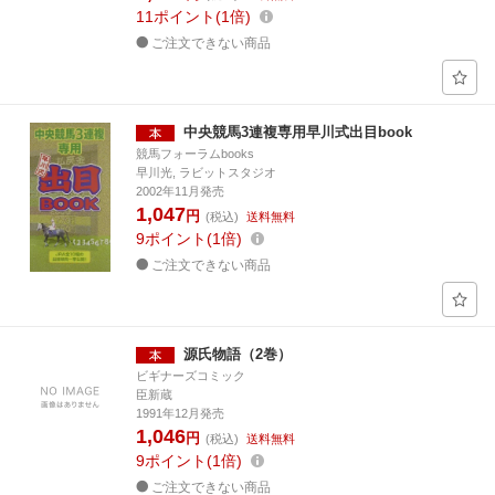
11
ポイント
1倍
ご注文できない商品
中央競馬3連複専用早川式出目book
競馬フォーラムbooks
早川光, ラビットスタジオ
2002年11月発売
1,047
円
(税込)
送料無料
9
ポイント
1倍
ご注文できない商品
源氏物語（2巻）
ビギナーズコミック
臣新蔵
1991年12月発売
1,046
円
(税込)
送料無料
9
ポイント
1倍
ご注文できない商品