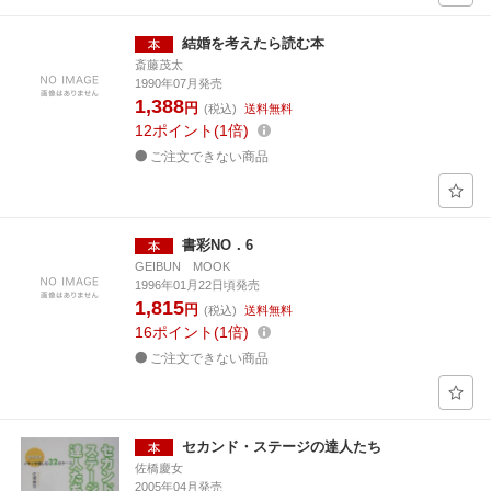
結婚を考えたら読む本
斎藤茂太
1990年07月発売
1,388
円
(税込)
送料無料
12
ポイント
1倍
ご注文できない商品
書彩NO．6
GEIBUN MOOK
1996年01月22日頃発売
1,815
円
(税込)
送料無料
16
ポイント
1倍
ご注文できない商品
セカンド・ステージの達人たち
佐橋慶女
2005年04月発売