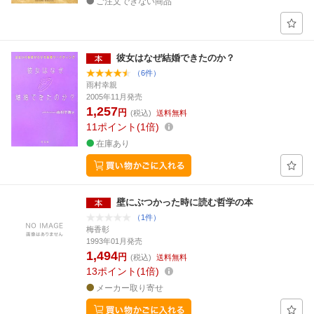
ご注文できない商品
彼女はなぜ結婚できたのか？
（6件）
雨村幸親
2005年11月発売
1,257
円
(税込)
送料無料
11
ポイント
1倍
在庫あり
壁にぶつかった時に読む哲学の本
（1件）
梅香彰
1993年01月発売
1,494
円
(税込)
送料無料
13
ポイント
1倍
メーカー取り寄せ