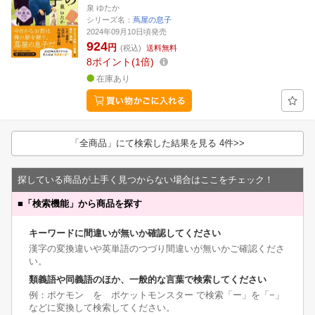
泉 ゆたか
シリーズ名：
蔦屋の息子
2024年09月10日頃発売
924
円
(税込)
送料無料
8
ポイント
1倍
在庫あり
「全商品」にて検索した結果を見る 4件>>
探している商品が上手く見つからない場合はここをチェック！
■
「検索機能」から商品を探す
キーワードに間違いが無いか確認してください
漢字の変換違いや英単語のつづり間違いが無いかご確認くださ
い。
類義語や同義語のほか、一般的な言葉で検索してください
例：ポケモン を ポケットモンスター で検索「ー」を「−」
などに変換して検索してください。