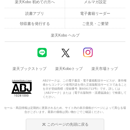
楽天Kobo 初めての方へ
メルマガ設定
読書アプリ
電子書籍リーダー
領収書を発行する
ご意見・ご要望
楽天Kobo ヘルプ
楽天ブックストップ
楽天Koboトップ
楽天市場トップ
ABJマークは、この電子書店・電子書籍配信サービスが、著作権
者からコンテンツ使用許諾を得た正規版配信サービスであること
を示す登録商標（登録番号 第6091713号）です。詳しくは
［ABJマーク］または［電子出版制作・流通協議会］で検索して
ください。
セール・商品情報は定期的に更新されるため、サイト内の表示価格がページによって異なる場
合がございます。最新の価格は買い物かごでご確認ください。
このページの先頭に戻る