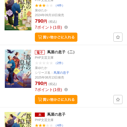
PHP文芸文庫
（4件）
泉ゆたか
2024年09月10日発売
790
円
(税込)
7
ポイント
1倍
蔦屋の息子（二）
PHP文芸文庫
（2件）
泉ゆたか
シリーズ名：
蔦屋の息子
2025年08月13日発売
790
円
(税込)
7
ポイント
1倍
蔦屋の息子
PHP文芸文庫
（4件）