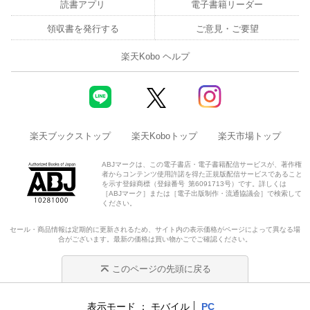
読書アプリ
電子書籍リーダー
領収書を発行する
ご意見・ご要望
楽天Kobo ヘルプ
楽天ブックストップ
楽天Koboトップ
楽天市場トップ
ABJマークは、この電子書店・電子書籍配信サービスが、著作権
者からコンテンツ使用許諾を得た正規版配信サービスであること
を示す登録商標（登録番号 第6091713号）です。詳しくは
［ABJマーク］または［電子出版制作・流通協議会］で検索して
ください。
セール・商品情報は定期的に更新されるため、サイト内の表示価格がページによって異なる場
合がございます。最新の価格は買い物かごでご確認ください。
このページの先頭に戻る
表示モード
モバイル
PC